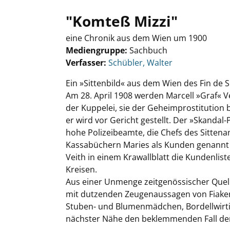
"Komteß Mizzi"
eine Chronik aus dem Wien um 1900
Mediengruppe:
Sachbuch
Verfasser:
Suche nach diesem Verfasser
Schübler, Walter
Ein »Sittenbild« aus dem Wien des Fin de Si
Am 28. April 1908 werden Marcell »Graf« V
der Kuppelei, sie der Geheimprostitution 
er wird vor Gericht gestellt. Der »Skanda
hohe Polizeibeamte, die Chefs des Sitten
Kassabüchern Maries als Kunden genannt w
Veith in einem Krawallblatt die Kundenlis
Kreisen.
Aus einer Unmenge zeitgenössischer Quel
mit dutzenden Zeugenaussagen von Fiakerk
Stuben- und Blumenmädchen, Bordellwirtin
nächster Nähe den beklemmenden Fall der