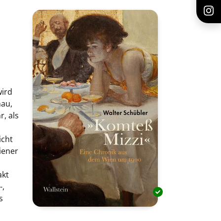
wird
nau,
, als
icht
iener
akt
-,
s