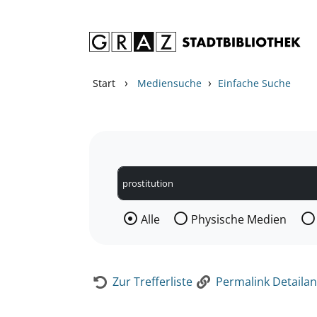
Zum Inhalt springen
Zur Detailanzeige springen
›
›
Start
Mediensuche
Einfache Suche
Wählen Sie die Medienart nach der Si
Alle
Physische Medien
Zur Trefferliste
Permalink Detailan