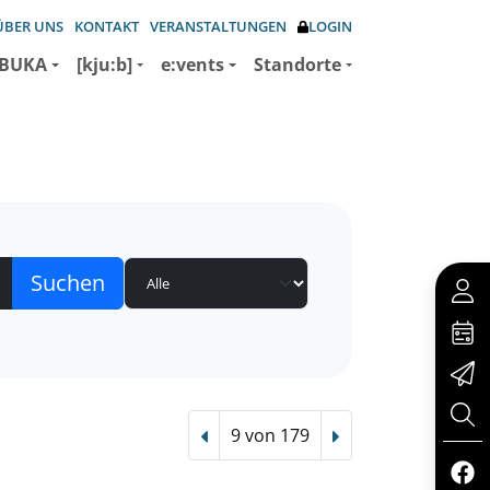
ÜBER UNS
KONTAKT
VERANSTALTUNGEN
LOGIN
BUKA
[kju:b]
e:vents
Standorte
9 von 179
Vorheriger Treffer
Nächster Treffer