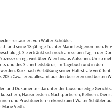
ècle - restauriert von Walter Schübler.
eith und seine 18-jährige Tochter Marie festgenommen. Er 
beschuldigt. Sie ertränkt sich noch am selben Tag in der Do
l-Prozess« erregt weit über Wien hinaus Aufsehen. Umso mehr
amts und des Sicherheitsbüros, im Tagebuch und in den
erden. Kurz nach Verbüßung seiner Haft-strafe veröffentl
te: 205 »Cavaliere«, allesamt aus den besseren und besten W
len und Dokumente - darunter der tausendseitige Gerichts
utschern, Hausmeistern, Nachtportieren, Kellnern, Dienst
nen und Prostituierten - rekonstruiert Walter Schübler au
 Marie Veith.