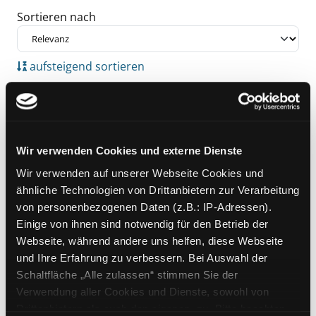
Sortieren nach
aufsteigend sortieren
Treffer pro Seite
Suchergebnis
Wir verwenden Cookies und externe Dienste
Zu den Suchfiltern springen
Wir verwenden auf unserer Webseite Cookies und
Mediengruppe:
DVD
ähnliche Technologien von Drittanbietern zur Verarbeitung
The patrol
von personenbezogenen Daten (z.B.: IP-Adressen).
Verfasser:
Petch, Tom [Regie]
Suche nach 
Exemplar-Details von The patrol anzeigen
Einige von ihnen sind notwendig für den Betrieb der
Jahr:
2014
Webseite, während andere uns helfen, diese Webseite
Verlag:
Nortorf, Lighthouse
und Ihre Erfahrung zu verbessern. Bei Auswahl der
Schaltfläche „Alle zulassen“ stimmen Sie der
Verwendung aller Cookies und Dienste, sowohl von
Zu den Suchfiltern springen
Sortieren nach
Drittanbietern als auch den eigenen, zu. Bitte beachten