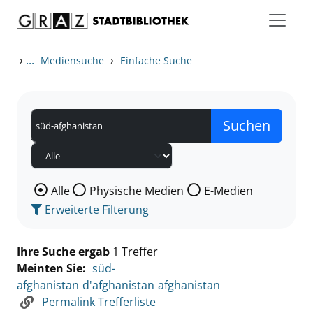
Zum Inhalt springen
Zu den Suchfiltern springen
Zur Trefferliste springen
›
...
›
Mediensuche
Einfache Suche
Wählen Sie die Medienart nach der Sie suchen wollen
Alle
Physische Medien
E-Medien
Erweiterte Filterung
Ihre Suche ergab
1 Treffer
Meinten Sie:
süd-
afghanistan
d'afghanistan
afghanistan
Permalink Trefferliste