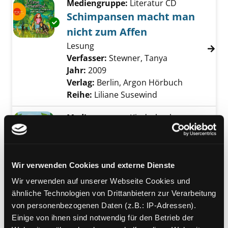
Mediengruppe:
Literatur CD
Schimpansen macht man
Exemplar-Details von Schimpansen macht ma
nicht zum Affen
Lesung
Verfasser:
Stewner, Tanya
Suche nach die
Jahr:
2009
Verlag:
Berlin, Argon Hörbuch
Reihe:
Liliane Susewind
Mediengruppe:
Kinderbuch
Schimpansen macht man
nicht zum Affen
Exemplar-Details von Schimpansen macht ma
Verfasser:
Stewner, Tanya
Suche nach die
Wir verwenden Cookies und externe Dienste
Jahr:
2009
Wir verwenden auf unserer Webseite Cookies und
Verlag:
Frankfurt/Main, Fischer
ähnliche Technologien von Drittanbietern zur Verarbeitung
Taschenbuch
von personenbezogenen Daten (z.B.: IP-Adressen).
Reihe:
Liliane Susewind
Einige von ihnen sind notwendig für den Betrieb der