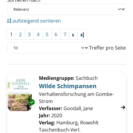
Sortieren nach
aufsteigend sortieren
1
2
3
4
5
6
7
Letzte Seite
Treffer pro Seite
Suchergebnis
Zu den Suchfiltern springen
Mediengruppe:
Sachbuch
Wilde Schimpansen
Verhaltensforschung am Gombe-
Strom
Exemplar-Details von Wilde Schimpansen an
Verfasser:
Goodall, Jane
Suche nach diese
Jahr:
2020
Verlag:
Hamburg, Rowohlt
Taschenbuch-Verl.