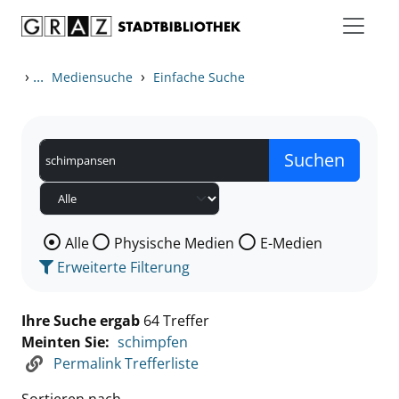
Zum Inhalt springen
Zu den Suchfiltern springen
Zur Trefferliste springen
›
...
›
Mediensuche
Einfache Suche
Wählen Sie die Medienart nach der Sie suchen wollen
Alle
Physische Medien
E-Medien
Erweiterte Filterung
Ihre Suche ergab
64 Treffer
Meinten Sie:
schimpfen
Permalink Trefferliste