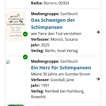
Reihe:
Rororo; 00303
Mediengruppe:
Sachbuch
Das Schweigen der
Schimpansen
wie Tiere den Tod verstehen
Exemplar-Details von Das Schweigen der Sc
Verfasser:
Monsó, Susana
Suche nach die
Jahr:
2025
Verlag:
Berlin, Insel Verlag
Exemplar-Details von Ein Herz für Schimpan
Mediengruppe:
Sachbuch
Ein Herz für Schimpansen
Meine 30 Jahre am Gombe-Strom
Verfasser:
Goodall, Jane
Suche nach diese
Jahr:
1991
Verlag:
Reinbek bei Hamburg,
Rowohlt