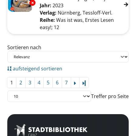
Exemplar-Details von Echt schlaue Tiere anz
Jahr:
2023
Verlag:
Nürnberg, Tessloff-Verl.
Reihe:
Was ist was, Erstes Lesen
easy!; 12
Zu den Suchfiltern springen
Sortieren nach
aufsteigend sortieren
1
2
3
4
5
6
7
Letzte Seite
Treffer pro Seite