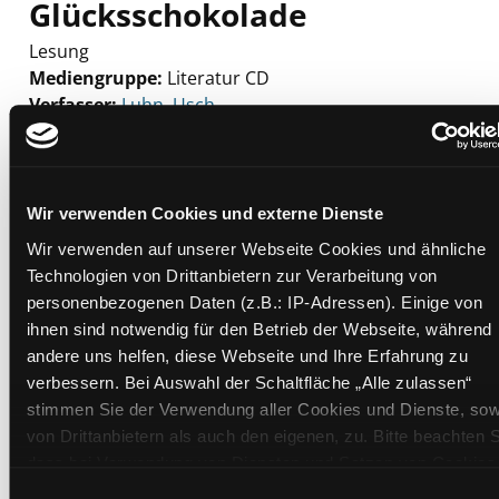
Glücksschokolade
Lesung
Mediengruppe:
Literatur CD
Verfasser:
Suche nach diesem Verfasser
Luhn, Usch
Beschreibung ein-/ausblenden
Mehr Informationen ein-/ausblenden
Wir verwenden Cookies und externe Dienste
Wir verwenden auf unserer Webseite Cookies und ähnliche
Technologien von Drittanbietern zur Verarbeitung von
Exemplare
personenbezogenen Daten (z.B.: IP-Adressen). Einige von
ihnen sind notwendig für den Betrieb der Webseite, während
Zweigstelle:
Ost - Schillerstraße
andere uns helfen, diese Webseite und Ihre Erfahrung zu
verbessern. Bei Auswahl der Schaltfläche „Alle zulassen“
Signatur:
TD.JE.E LUH
stimmen Sie der Verwendung aller Cookies und Dienste, sow
Standort 2:
Ausleihe
von Drittanbietern als auch den eigenen, zu. Bitte beachten S
Status:
Verfügbar
dass bei Verwendung von Diensten und Setzen von Cookies
Vorbestellungen:
0
von Drittanbietern, eine Verarbeitung in unsicheren Drittlände
Einwilligungsauswahl