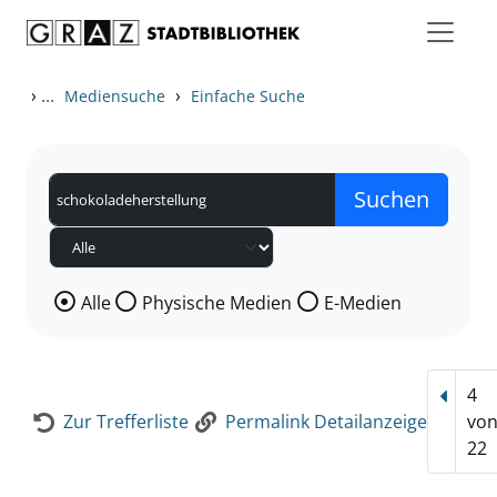
Zum Inhalt springen
Zur Detailanzeige springen
›
...
›
Mediensuche
Einfache Suche
Wählen Sie die Medienart nach der Sie suchen wollen
Alle
Physische Medien
E-Medien
4
Vorhe
Zur Trefferliste
Permalink Detailanzeige
vo
22