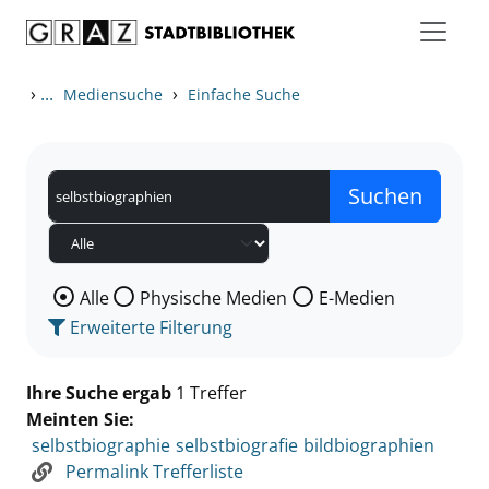
Zum Inhalt springen
Zu den Suchfiltern springen
Zur Trefferliste springen
›
...
›
Mediensuche
Einfache Suche
Wählen Sie die Medienart nach der Sie suchen wollen
Alle
Physische Medien
E-Medien
Erweiterte Filterung
Ihre Suche ergab
1 Treffer
Meinten Sie:
selbstbiographie
selbstbiografie
bildbiographien
Permalink Trefferliste