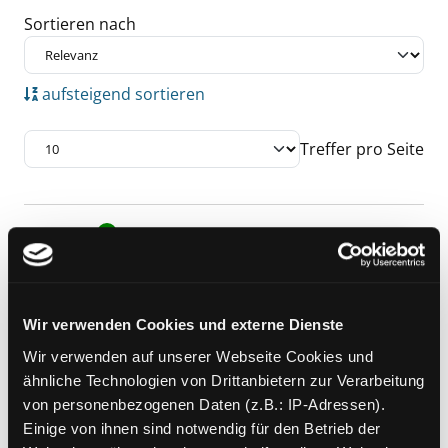
Sortieren nach
aufsteigend sortieren
Treffer pro Seite
Suchergebnis
Exemplar-Details von 4.; Selbstbiographien -
Zu den Suchfiltern springen
Mediengruppe:
Belletristik
4.; Selbstbiographien -
Autobiographische Notizen
Wir verwenden Cookies und externe Dienste
- Erinnerungen -
Wir verwenden auf unserer Webseite Cookies und
Tagebücher - Briefe,
ähnliche Technologien von Drittanbietern zur Verarbeitung
Gespräche und Berichte in
von personenbezogenen Daten (z.B.: IP-Adressen).
Auswahl
Einige von ihnen sind notwendig für den Betrieb der