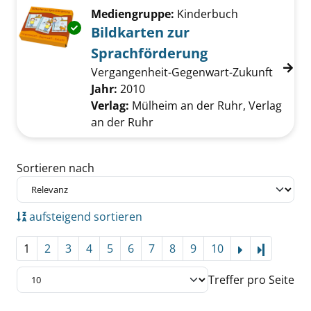
Mediengruppe:
Kinderbuch
Exemplar-Details von Bildkarten zur Sprachf
Bildkarten zur
Sprachförderung
Vergangenheit-Gegenwart-Zukunft
Suche nach diesem Verfasser
Jahr:
2010
Verlag:
Mülheim an der Ruhr, Verlag
an der Ruhr
Zu den Suchfiltern springen
Sortieren nach
aufsteigend sortieren
1
2
3
4
5
6
7
8
9
10
Letzte Se
Treffer pro Seite