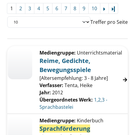
1
2
3
4
5
6
7
8
9
10
Letzte Se
Treffer pro Seite
Suchergebnis
Zu den Suchfiltern springen
Mediengruppe:
Unterrichtsmaterial
Reime, Gedichte,
Bewegungsspiele
[Altersempfehlung: 3 - 8 Jahre]
Verfasser:
Tenta, Heike
Jahr:
2012
Übergeordnetes Werk:
1,2,3 -
Sprachbastelei
Mediengruppe:
Kinderbuch
Sprachförderung