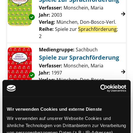
Verfasser:
Monschein, Maria
Suche nach d
Jahr:
2003
Exemplar-Details von Spiele zur Sprachförde
Verlag:
München, Don-Bosco-Verl.
Reihe:
Spiele zur
Sprachförderung
;
2
Mediengruppe:
Sachbuch
Spiele zur Sprachförderung
Verfasser:
Monschein, Maria
Suche nach d
Jahr:
1997
Exemplar-Details von Spiele zur Sprachförde
Verlag:
München, Don-Bosco
Reihe:
Spiele zur
Sprachförderung
;
1
Mediengruppe:
Kinderbuch
Wir verwenden Cookies und externe Dienste
Exemplar-Details von Bildkarten zur Sprachf
Bildkarten zur
Wir verwenden auf unserer Webseite Cookies und
Sprachförderung
ähnliche Technologien von Drittanbietern zur Verarbeitung
Piktogramme und Verkehrszeichen
von personenbezogenen Daten (z.B.: IP-Adressen).