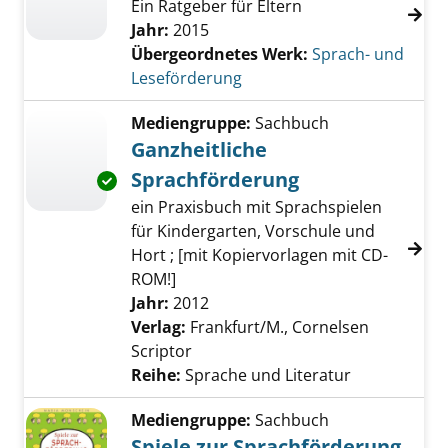
Ein Ratgeber für Eltern
Jahr:
2015
Übergeordnetes Werk:
Sprach- und
Leseförderung
Mediengruppe:
Sachbuch
Ganzheitliche
Sprachförderung
Exemplar-Details von Ganzheitliche Sprachf
ein Praxisbuch mit Sprachspielen
für Kindergarten, Vorschule und
Hort ; [mit Kopiervorlagen mit CD-
ROM!]
Suche nach diesem Verfasser
Jahr:
2012
Verlag:
Frankfurt/M., Cornelsen
Scriptor
Reihe:
Sprache und Literatur
Mediengruppe:
Sachbuch
Spiele zur Sprachförderung