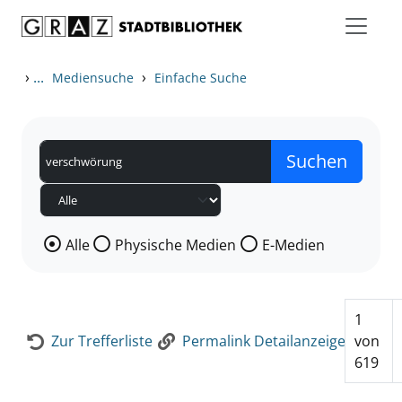
Zum Inhalt springen
Zur Detailanzeige springen
›
...
›
Mediensuche
Einfache Suche
Wählen Sie die Medienart nach der Sie suchen wollen
Alle
Physische Medien
E-Medien
1
Zur Trefferliste
Permalink Detailanzeige
von
619