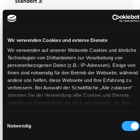
Standort 3:
Zweigstelle:
Mediathek
Signatur:
TV.DD VER
Wir verwenden Cookies und externe Dienste
Standort 2:
Ausleihe
Wir verwenden auf unserer Webseite Cookies und ähnliche
Technologien von Drittanbietern zur Verarbeitung von
Status:
Verfügbar
personenbezogenen Daten (z.B.: IP-Adressen). Einige von
Vorbestellungen:
0
ihnen sind notwendig für den Betrieb der Webseite, während
Mediengruppe:
DVD
andere uns helfen, diese Webseite und Ihre Erfahrung zu
Frist:
verbessern. Bei Auswahl der Schaltfläche „Alle zulassen“
Barcode:
1913SB00788
stimmen Sie der Verwendung aller Cookies und Dienste,
sowohl von Drittanbietern als auch den eigenen, zu. Bitte
Standort 3:
beachten Sie, dass bei Verwendung von Diensten und
Setzen von Cookies von Drittanbietern, eine Verarbeitung in
Einwilligungsauswahl
unsicheren Drittländern (Länder außerhalb des EWR ohne
Notwendig
adäquates Datenschutzniveau) stattfinden kann. In diesem
Zweigstelle:
Süd - Lauzilgasse