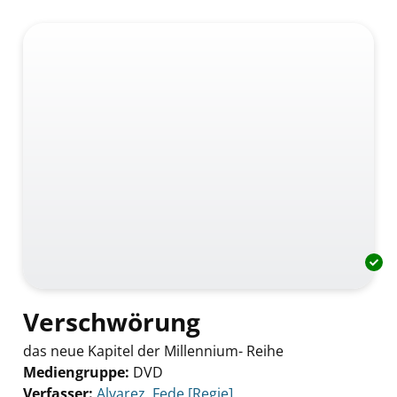
Verschwörung
das neue Kapitel der Millennium- Reihe
Mediengruppe:
DVD
Verfasser:
Suche nach diesem Verfasser
Alvarez, Fede [Regie]