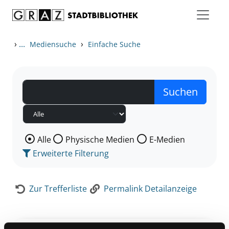
Zum Inhalt springen
Zur Detailanzeige springen
›
...
›
Mediensuche
Einfache Suche
Wählen Sie die Medienart nach der Sie suchen wollen
Alle
Physische Medien
E-Medien
Erweiterte Filterung
Zur Trefferliste
Permalink Detailanzeige