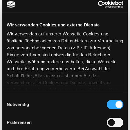
Wir verwenden Cookies und externe Dienste
Millennium
Wir verwenden auf unserer Webseite Cookies und
Mediengruppe:
Belletristik
ähnliche Technologien von Drittanbietern zur Verarbeitung
von personenbezogenen Daten (z.B.: IP-Adressen).
Mehr Informationen ein-/ausblenden
Einige von ihnen sind notwendig für den Betrieb der
Webseite, während andere uns helfen, diese Webseite
Bände
und Ihre Erfahrung zu verbessern. Bei Auswahl der
Schaltfläche „Alle zulassen“ stimmen Sie der
Medium auf die Postliste setzen
Verwendung aller Cookies und Dienste, sowohl von
Drittanbietern als auch den eigenen, zu. Bitte beachten
Sie, dass bei Verwendung von Diensten und Setzen von
Einwilligungsauswahl
Cookies von Drittanbietern, eine Verarbeitung in
Notwendig
unsicheren Drittländern (Länder außerhalb des EWR
ohne adäquates Datenschutzniveau) stattfinden kann. In
Präferenzen
diesem Zusammenhang können aktuell Risiken für