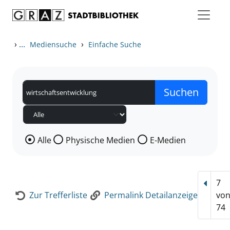
Zum Inhalt springen
Zur Detailanzeige springen
›
...
›
Mediensuche
Einfache Suche
Wählen Sie die Medienart nach der Sie suchen wollen
Alle
Physische Medien
E-Medien
7
Vorhe
Zur Trefferliste
Permalink Detailanzeige
vo
74