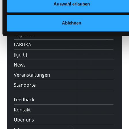
Auswahl erlauben
Hotline (Mo-Fr 9 bis 17 Uhr): 0316 872-
800
Ablehnen
Mitgliedschaft
Angebote
LABUKA
[kju:b]
News
Veranstaltungen
Standorte
Feedback
Kontakt
Über uns