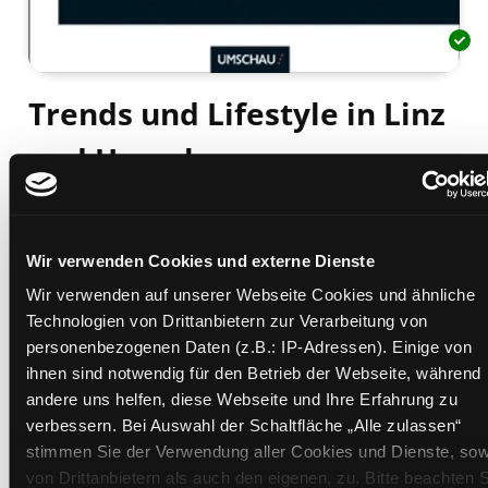
Trends und Lifestyle in Linz
und Umgebung
Mediengruppe:
Sachbuch
Suche nach diesem Verfasser
Beschreibung ein-/ausblenden
Wir verwenden Cookies und externe Dienste
Mehr Informationen ein-/ausblenden
Wir verwenden auf unserer Webseite Cookies und ähnliche
Technologien von Drittanbietern zur Verarbeitung von
personenbezogenen Daten (z.B.: IP-Adressen). Einige von
ihnen sind notwendig für den Betrieb der Webseite, während
Exemplare
andere uns helfen, diese Webseite und Ihre Erfahrung zu
verbessern. Bei Auswahl der Schaltfläche „Alle zulassen“
Zweigstelle:
Zanklhof
stimmen Sie der Verwendung aller Cookies und Dienste, sow
Signatur:
EH.O TRE
von Drittanbietern als auch den eigenen, zu. Bitte beachten S