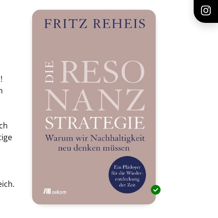
!
n
sch
tige
ich.