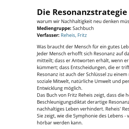
Die Resonanzstrategie
warum wir Nachhaltigkeit neu denken müss
Mediengruppe:
Sachbuch
Verfasser:
Suche nach diesem Verfasser
Reheis, Fritz
Was braucht der Mensch für ein gutes Le
Jeder Mensch erhofft sich Resonanz auf da
mitteilt; dass er Antworten erhält, wenn er
kümmert; dass Entscheidungen, die er triff
Resonanz ist auch der Schlüssel zu einem
soziale Mitwelt, natürliche Umwelt und pe
Entwicklung möglich.
Das Buch von Fritz Reheis zeigt, dass die
Beschleunigungsdiktat derartige Resonan
nachhaltiges Leben verhindert. Reheis' Res
Sie zeigt, wie die Symphonie des Lebens - 
hörbar werden kann.