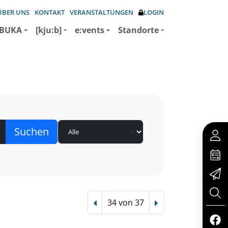
ÜBER UNS
KONTAKT
VERANSTALTUNGEN
LOGIN
BUKA
[kju:b]
e:vents
Standorte
34 von 37
Vorheriger Treffer
Nächster Treffer