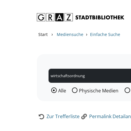
Zum Inhalt springen
Zur Detailanzeige springen
›
›
Start
Mediensuche
Einfache Suche
Wählen Sie die Medienart nach der Si
Alle
Physische Medien
Zur Trefferliste
Permalink Detailan