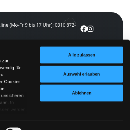
line (Mo-Fr 9 bis 17 Uhr): 0316 872-
0
ewsletter abonnieren
Alle zulassen
n zur
 keine Veranstaltung verpassen
wendig für
etzt abonnieren
Auswahl erlauben
zu
er Cookies
bei
Ablehnen
n unsicheren
ann. In
ossen werden.
Cookies
|
Impressum
|
Datenschutz
willigung
anmelden
 Punkt