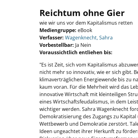
Reichtum ohne Gier
wie wir uns vor dem Kapitalismus retten
Mediengruppe:
eBook
Verfasser:
Suche nach diesem Verfasser
Wagenknecht, Sahra
Vorbestellbar:
Ja
Nein
Voraussichtlich entliehen bis:
"Es ist Zeit, sich vom Kapitalismus abzuw
nicht mehr so innovativ, wie er sich gibt.
klimaverträglichen Energiewende bis zu na
kaum voran. Für die Mehrheit wird das Leben
innovative Wirtschaft mit kleinteiligen S
eines Wirtschaftsfeudalismus, in dem Lei
wichtiger werden. Sahra Wagenknecht ford
Demokratisierung des Zugangs zu Kapital 
Wettbewerb und Demokratie zerstört. Tal
Ideen ungeachtet ihrer Herkunft zu förder