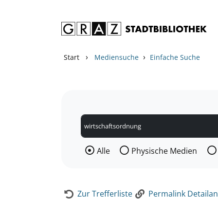
Zum Inhalt springen
Zur Detailanzeige springen
›
›
Start
Mediensuche
Einfache Suche
Wählen Sie die Medienart nach der Si
Alle
Physische Medien
Zur Trefferliste
Permalink Detailan