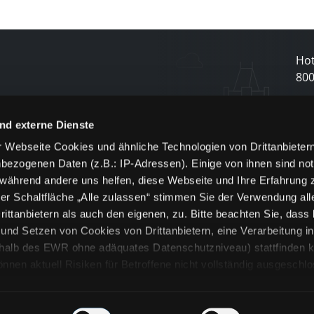
Hot
80
N
nd externe Dienste
 Webseite Cookies und ähnliche Technologien von Drittanbieter
und
bezogenen Daten (z.B.: IP-Adressen). Einige von ihnen sind not
j
 während andere uns helfen, diese Webseite und Ihre Erfahrung 
er Schaltfläche „Alle zulassen“ stimmen Sie der Verwendung all
ittanbietern als auch den eigenen, zu. Bitte beachten Sie, dass 
nd Setzen von Cookies von Drittanbietern, eine Verarbeitung i
rhalb des EWR ohne adäquates Datenschutzniveau) stattfinden k
n aktuell Risiken für Betroffene nicht vollständig ausgeschl
en
lche Cookies oder Dienste erfolgt nur, wenn Sie die jeweilige Ein
n“) oder auf die Schaltfläche „Alle zulassen“ klicken. Unter dem