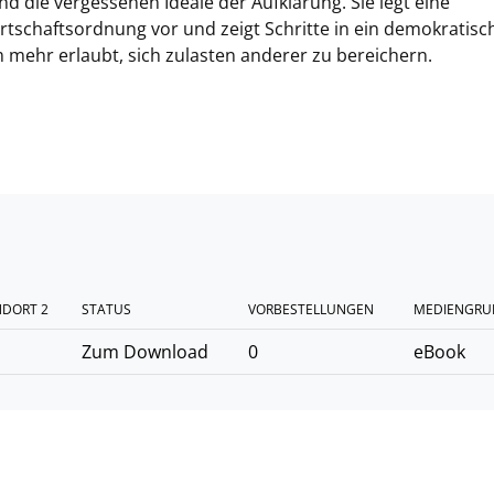
 die vergessenen Ideale der Aufklärung. Sie legt eine
tschaftsordnung vor und zeigt Schritte in ein demokratisc
ehr erlaubt, sich zulasten anderer zu bereichern.
NDORT 2
STATUS
VORBESTELLUNGEN
MEDIENGRU
Zum Download
0
eBook