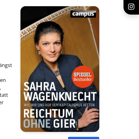
längst
ten
,
tatt
er