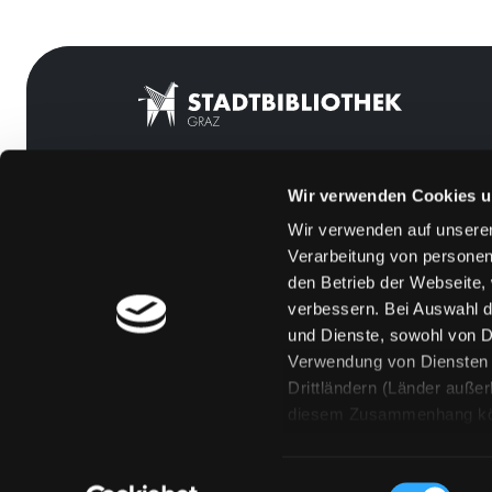
Wir verwenden Cookies u
Mitgliedschaft
Feedback
Wir verwenden auf unserer
Angebote
Kontakt
Verarbeitung von personen
LABUKA
Über uns
den Betrieb der Webseite,
verbessern. Bei Auswahl d
[kju:b]
Jobs
und Dienste, sowohl von Dr
News
Medienwunsch
Verwendung von Diensten u
Drittländern (Länder auße
Veranstaltungen
FAQs
diesem Zusammenhang könne
Standorte
Überweisungsdat
Eine Verarbeitung durch so
erteilen („Auswahl erlaube
Einwilligungsauswahl