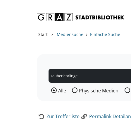
Zum Inhalt springen
Zur Detailanzeige springen
›
›
Start
Mediensuche
Einfache Suche
Wählen Sie die Medienart nach der Si
Alle
Physische Medien
Zur Trefferliste
Permalink Detailan