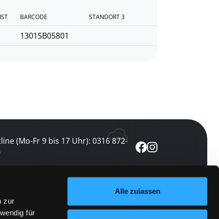
IST
BARCODE
STANDORT 3
1301SB05801
line (Mo-Fr 9 bis 17 Uhr): 0316 872-
0
ewsletter abonnieren
Alle zulassen
n zur
 keine Veranstaltung verpassen
wendig für