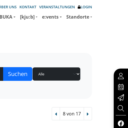
ÜBER UNS
KONTAKT
VERANSTALTUNGEN
LOGIN
BUKA
[kju:b]
e:vents
Standorte
8 von 17
Vorheriger Treffer
Nächster Treffer