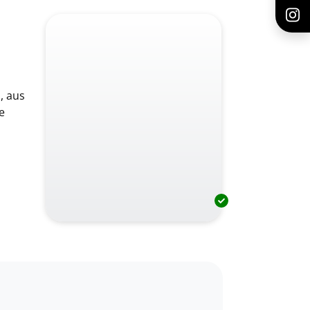
, aus
e