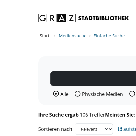
Zum Inhalt springen
Zu den Suchfiltern springen
Zur Trefferliste springen
›
›
Start
Mediensuche
Einfache Suche
Wählen Sie die Medienart nach der Si
Alle
Physische Medien
Ihre Suche ergab
106 Treffer
Meinten Sie
Sortieren nach
aufst