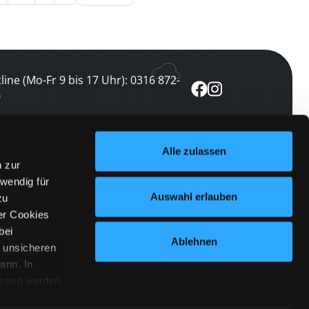
line (Mo-Fr 9 bis 17 Uhr): 0316 872-
0
ewsletter abonnieren
Alle zulassen
n zur
 keine Veranstaltung verpassen
wendig für
etzt abonnieren
Auswahl erlauben
zu
er Cookies
bei
Ablehnen
n unsicheren
ann. In
ossen werden.
Cookies
|
Impressum
|
Datenschutz
willigung
anmelden