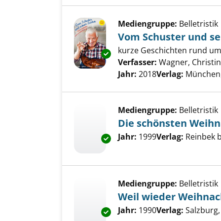
Mediengruppe:
Belletristik
Vom Schuster und se
kurze Geschichten rund um 
Exemplar-Details von Vom Schu
Verfasser:
Wagner, Christi
Jahr:
2018
Verlag:
München,
Mediengruppe:
Belletristik
Die schönsten Weih
Suche nach diesem Verfass
Jahr:
1999
Verlag:
Reinbek 
Exemplar-Details von Die sch
Mediengruppe:
Belletristik
Weil wieder Weihnac
Suche nach diesem Verfass
Jahr:
1990
Verlag:
Salzburg,
Exemplar-Details von Weil wie