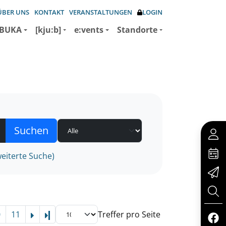
ÜBER UNS
KONTAKT
VERANSTALTUNGEN
LOGIN
BUKA
[kju:b]
e:vents
Standorte
eiterte Suche)
0
11
Treffer pro Seite
Letzte Seite