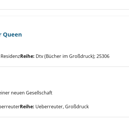
er Queen
biografie der Queen anzeigen
Suche nach diesem Verfasser
 Residenz
Reihe:
Dtv (Bücher im Großdruck); 25306
einer neuen Gesellschaft
er Sein anzeigen
he nach diesem Verfasser
berreuter
Reihe:
Ueberreuter, Großdruck