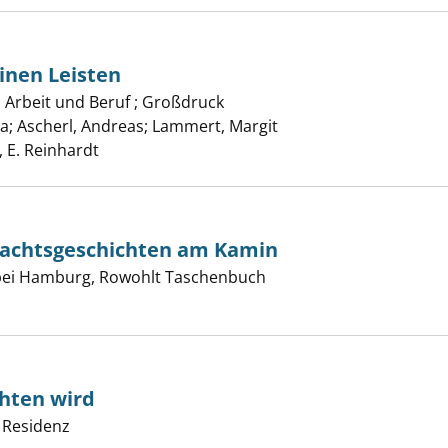
inen Leisten
Arbeit und Beruf ; Großdruck
ster und seinen Leisten anzeigen
na
;
Ascherl, Andreas
;
Lammert, Margit
Suche nach diesem Ve
 E. Reinhardt
nachtsgeschichten am Kamin
er
bei Hamburg, Rowohlt Taschenbuch
önsten Weihnachtsgeschichten am Kamin anzeigen
hten wird
er
 Residenz
der Weihnachten wird anzeigen