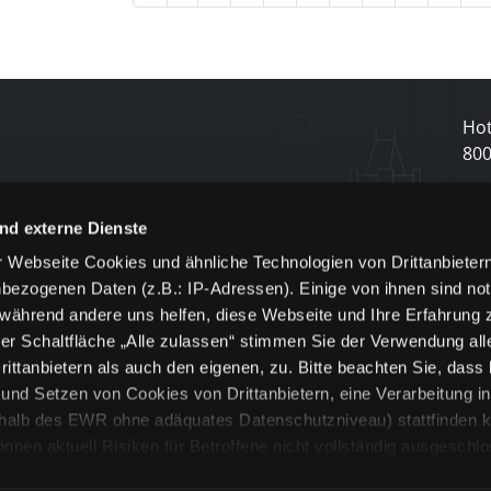
Hot
80
N
nd externe Dienste
 Webseite Cookies und ähnliche Technologien von Drittanbieter
und
bezogenen Daten (z.B.: IP-Adressen). Einige von ihnen sind not
j
 während andere uns helfen, diese Webseite und Ihre Erfahrung 
er Schaltfläche „Alle zulassen“ stimmen Sie der Verwendung all
ittanbietern als auch den eigenen, zu. Bitte beachten Sie, dass 
nd Setzen von Cookies von Drittanbietern, eine Verarbeitung i
rhalb des EWR ohne adäquates Datenschutzniveau) stattfinden k
n aktuell Risiken für Betroffene nicht vollständig ausgeschl
en
lche Cookies oder Dienste erfolgt nur, wenn Sie die jeweilige Ein