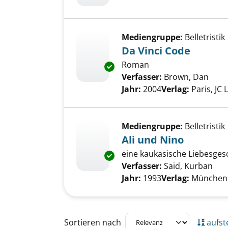
Mediengruppe:
Belletristik
Da Vinci Code
Roman
Exemplar-Details von Da Vinci
Verfasser:
Brown, Dan
Such
Jahr:
2004
Verlag:
Paris, JC 
Mediengruppe:
Belletristik
Ali und Nino
eine kaukasische Liebesges
Exemplar-Details von Ali und 
Verfasser:
Said, Kurban
Suc
Jahr:
1993
Verlag:
München
Zu den Suchfiltern springen
Sortieren nach
aufst