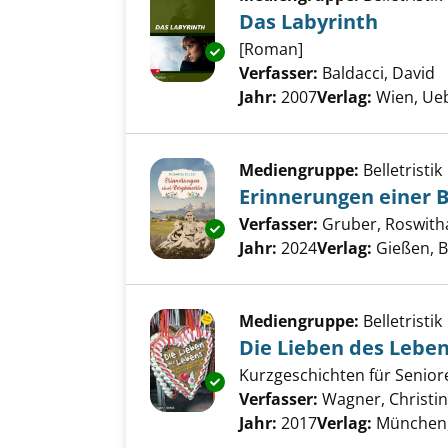
Das Labyrinth
[Roman]
Exemplar-Details von Das Laby
Verfasser:
Baldacci, David
S
Jahr:
2007
Verlag:
Wien, Ue
Mediengruppe:
Belletristik
Erinnerungen einer 
Verfasser:
Gruber, Roswith
Exemplar-Details von Erinneru
Jahr:
2024
Verlag:
Gießen, 
Mediengruppe:
Belletristik
Die Lieben des Lebe
Kurzgeschichten für Senio
Exemplar-Details von Die Lieb
Verfasser:
Wagner, Christi
Jahr:
2017
Verlag:
München,