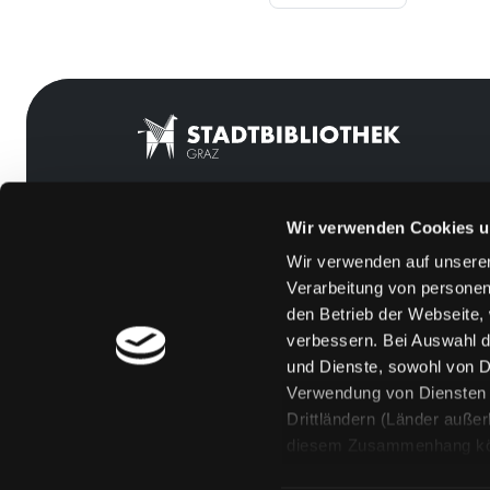
Wir verwenden Cookies u
Mitgliedschaft
Feedback
Wir verwenden auf unserer
Angebote
Kontakt
Verarbeitung von personen
LABUKA
Über uns
den Betrieb der Webseite,
verbessern. Bei Auswahl d
[kju:b]
Jobs
und Dienste, sowohl von Dr
News
Medienwunsch
Verwendung von Diensten u
Drittländern (Länder auße
Veranstaltungen
FAQs
diesem Zusammenhang könne
Standorte
Überweisungsdat
Eine Verarbeitung durch so