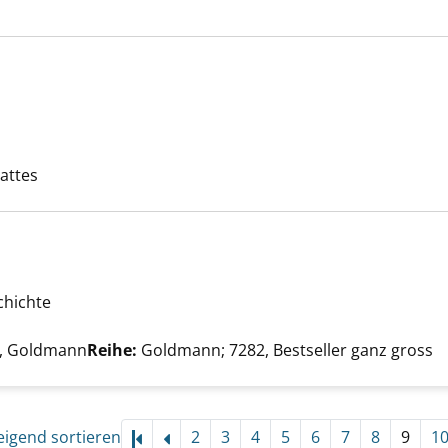
 Code anzeigen
e nach diesem Verfasser
Lattes
chichte
Nino anzeigen
he nach diesem Verfasser
, Goldmann
Reihe:
Goldmann; 7282, Bestseller ganz gross
eigend sortieren
2
3
4
5
6
7
8
9
1