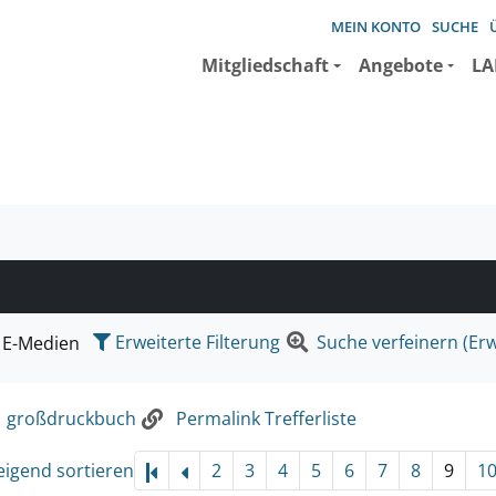
MEIN KONTO
SUCHE
Mitgliedschaft
Angebote
LA
e suchen wollen.
Erweiterte Filterung
Suche verfeinern (Erw
E-Medien
:
großdruckbuch
Permalink Trefferliste
eigend sortieren
2
3
4
5
6
7
8
9
1