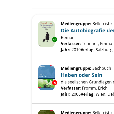
Suchergebnis
Zu den Suchfiltern springen
Mediengruppe:
Belletristik
Die Autobiografie d
Roman
Exemplar-Details von Die Auto
Verfasser:
Tennant, Emma
Jahr:
2010
Verlag:
Salzburg,
Mediengruppe:
Sachbuch
Haben oder Sein
die seelischen Grundlagen 
Exemplar-Details von Haben od
Verfasser:
Fromm, Erich
Suc
Jahr:
2006
Verlag:
Wien, Ue
Mediengruppe:
Belletristik