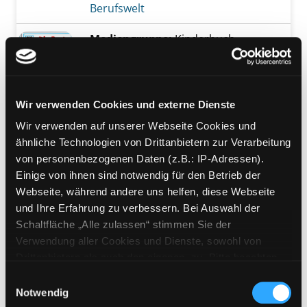
Berufswelt
Mediengruppe:
Kinderbuch
Die Post
Exemplar-Details von Die Post anzeigen
Suche nach diesem Verfasser
Jahr:
2009
Verlag:
Hamburg, Neuer Tessloff
Wir verwenden Cookies und externe Dienste
Reihe:
Was ist was Junior; 15
Wir verwenden auf unserer Webseite Cookies und
Mediengruppe:
Kinderbuch
ähnliche Technologien von Drittanbietern zur Verarbeitung
Flughafen
von personenbezogenen Daten (z.B.: IP-Adressen).
Exemplar-Details von Flughafen anzeigen
Suche nach diesem Verfasser
Jahr:
2008
Einige von ihnen sind notwendig für den Betrieb der
Verlag:
Hamburg, Neuer Tessloff
Webseite, während andere uns helfen, diese Webseite
Reihe:
Was ist was Junior
und Ihre Erfahrung zu verbessern. Bei Auswahl der
Schaltfläche „Alle zulassen“ stimmen Sie der
Mediengruppe:
Kinderbuch
Verwendung aller Cookies und Dienste, sowohl von
Das Wetter
Drittanbietern als auch den eigenen, zu. Bitte beachten
Sie, dass bei Verwendung von Diensten und Setzen von
Exemplar-Details von Das Wetter anzeigen
Suche nach diesem Verfasser
Jahr:
2010
Einwilligungsauswahl
Cookies von Drittanbietern, eine Verarbeitung in
Notwendig
Verlag:
Hamburg, Neuer Tessloff
unsicheren Drittländern (Länder außerhalb des EWR