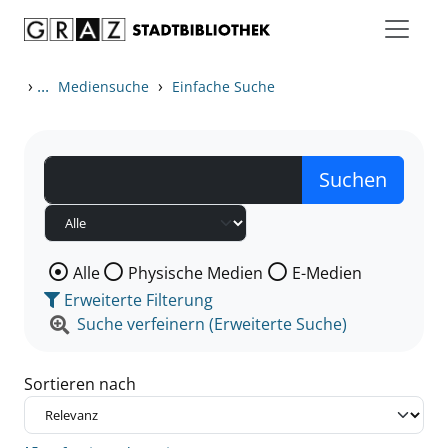
Zum Inhalt springen
Zu den Suchfiltern springen
Zur Trefferliste springen
›
...
›
Mediensuche
Einfache Suche
Wählen Sie die Medienart nach der Sie suchen wollen
Alle
Physische Medien
E-Medien
Erweiterte Filterung
Suche verfeinern (Erweiterte Suche)
Sortieren nach