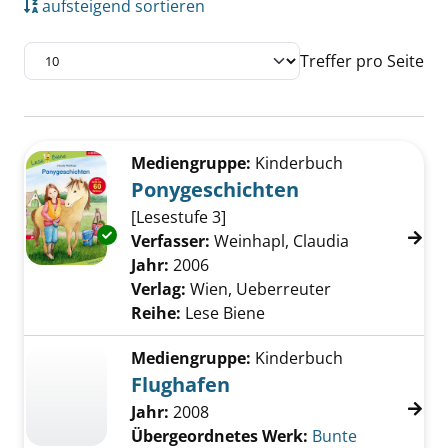
aufsteigend sortieren
Treffer pro Seite
Suchergebnis
Zu den Suchfiltern springen
Mediengruppe:
Kinderbuch
Ponygeschichten
[Lesestufe 3]
Exemplar-Details von Ponygeschichten anzei
Verfasser:
Weinhapl, Claudia
Suche nach d
Jahr:
2006
Verlag:
Wien, Ueberreuter
Reihe:
Lese Biene
Mediengruppe:
Kinderbuch
Flughafen
Jahr:
2008
Übergeordnetes Werk:
Bunte