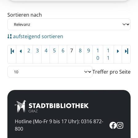
Zu den Suchfiltern springen
Sortieren nach
aufsteigend sortieren
2
3
4
5
6
7
8
9
1
1
Letz
0
1
Treffer pro Seite
Hotline (Mo-Fr 9 bis 17 Uhr): 0316 872-
800