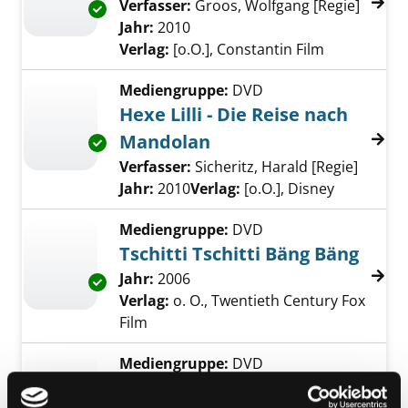
Verfasser:
Groos, Wolfgang [Regie]
Suche 
Exemplar-Details von Vorstadtkrokodile 3 an
Jahr:
2010
Verlag:
[o.O.], Constantin Film
Mediengruppe:
DVD
Hexe Lilli - Die Reise nach
Mandolan
Exemplar-Details von Hexe Lilli - Die Reise 
Verfasser:
Sicheritz, Harald [Regie]
Suche 
Jahr:
2010
Verlag:
[o.O.], Disney
Mediengruppe:
DVD
Tschitti Tschitti Bäng Bäng
Suche nach diesem Verfasser
Jahr:
2006
Exemplar-Details von Tschitti Tschitti Bäng 
Verlag:
o. O., Twentieth Century Fox
Film
Mediengruppe:
DVD
Das Schulgespenst