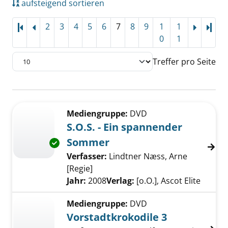
aufsteigend sortieren
2
3
4
5
6
7
8
9
1
1
Letz
0
1
Treffer pro Seite
Suchergebnis
Zu den Suchfiltern springen
Mediengruppe:
DVD
S.O.S. - Ein spannender
Sommer
Exemplar-Details von S.O.S. - Ein spannend
Verfasser:
Lindtner Næss, Arne
[Regie]
Suche nach diesem Verfasser
Jahr:
2008
Verlag:
[o.O.], Ascot Elite
Mediengruppe:
DVD
Vorstadtkrokodile 3