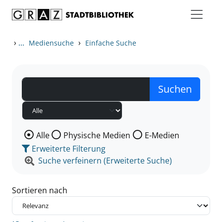
Zum Inhalt springen
Zu den Suchfiltern springen
Zur Trefferliste springen
›
...
›
Mediensuche
Einfache Suche
Wählen Sie die Medienart nach der Sie suchen wollen
Alle
Physische Medien
E-Medien
Erweiterte Filterung
Suche verfeinern (Erweiterte Suche)
Sortieren nach