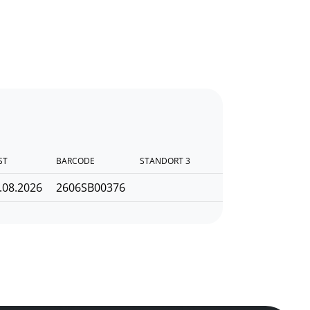
ST
BARCODE
STANDORT 3
.08.2026
2606SB00376