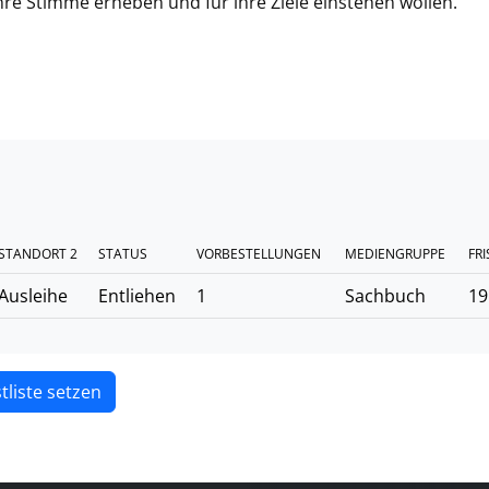
 ihre Stimme erheben und für ihre Ziele einstehen wollen.
STANDORT 2
STATUS
VORBESTELLUNGEN
MEDIENGRUPPE
FRI
Ausleihe
Entliehen
1
Sachbuch
19
tliste setzen