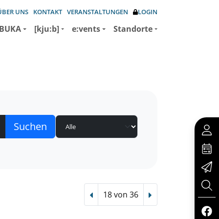
ÜBER UNS
KONTAKT
VERANSTALTUNGEN
LOGIN
BUKA
[kju:b]
e:vents
Standorte
18 von 36
Vorheriger Treffer
Nächster Treffer