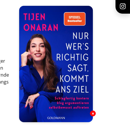
ger
in
rnde
angs