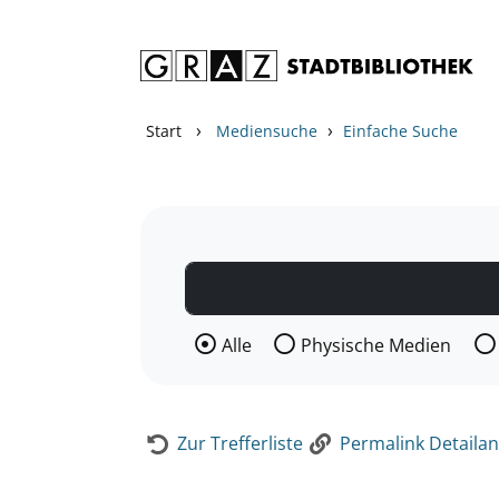
Zum Inhalt springen
Zur Detailanzeige springen
›
›
Start
Mediensuche
Einfache Suche
Wählen Sie die Medienart nach der Si
Alle
Physische Medien
Zur Trefferliste
Permalink Detailan