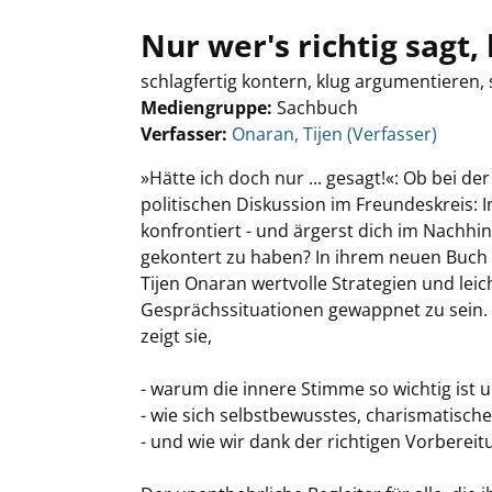
Nur wer's richtig sagt
schlagfertig kontern, klug argumentieren,
Mediengruppe:
Sachbuch
Verfasser:
Suche nach diesem Verfasser
Onaran, Tijen (Verfasser)
»Hätte ich doch nur ... gesagt!«: Ob bei d
politischen Diskussion im Freundeskreis: 
konfrontiert - und ärgerst dich im Nachhin
gekontert zu haben? In ihrem neuen Buch 
Tijen Onaran wertvolle Strategien und lei
Gesprächssituationen gewappnet zu sein. 
zeigt sie,
- warum die innere Stimme so wichtig ist un
- wie sich selbstbewusstes, charismatisches
- und wie wir dank der richtigen Vorberei