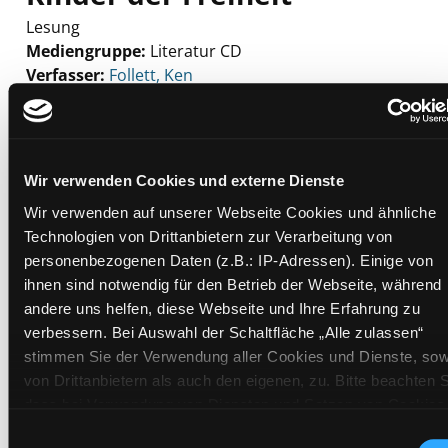
Lesung
Mediengruppe:
Literatur CD
Verfasser:
Suche nach diesem Verfasser
Follett, Ken
Beschreibung ein-/ausblenden
Mehr Informationen ein-/ausblenden
Wir verwenden Cookies und externe Dienste
Wir verwenden auf unserer Webseite Cookies und ähnliche
Technologien von Drittanbietern zur Verarbeitung von
Exemplare
personenbezogenen Daten (z.B.: IP-Adressen). Einige von
ihnen sind notwendig für den Betrieb der Webseite, während
Zweigstelle:
Gösting
andere uns helfen, diese Webseite und Ihre Erfahrung zu
Signatur:
TD.DR.H FOL
verbessern. Bei Auswahl der Schaltfläche „Alle zulassen“
Standort 2:
Ausleihe
stimmen Sie der Verwendung aller Cookies und Dienste, sow
von Drittanbietern als auch den eigenen, zu. Bitte beachten S
Status:
Verfügbar
dass bei Verwendung von Diensten und Setzen von Cookies
Vorbestellungen:
0
von Drittanbietern, eine Verarbeitung in unsicheren Drittlände
Einwilligungsauswahl
Mediengruppe:
Literatur CD