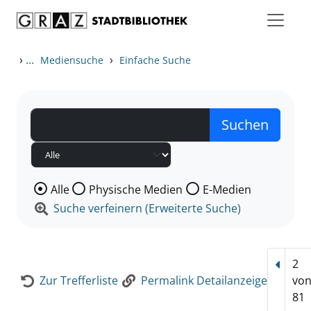
Zum Inhalt springen
Zur Detailanzeige springen
›
...
›
Mediensuche
Einfache Suche
Wählen Sie die Medienart nach der Sie suchen wollen
Alle
Physische Medien
E-Medien
Suche verfeinern (Erweiterte Suche)
2
Vorhe
Zur Trefferliste
Permalink Detailanzeige
vo
81