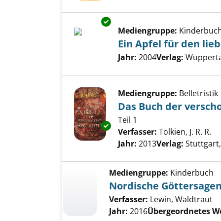
Exemplar-Details von Ein Apfel
Mediengruppe:
Kinderbuc
Ein Apfel für den lie
Suche nach diesem Verfass
Jahr:
2004
Verlag:
Wupperta
Mediengruppe:
Belletristik
Das Buch der versch
Teil 1
Exemplar-Details von Das Buch
Verfasser:
Tolkien, J. R. R.
Su
Jahr:
2013
Verlag:
Stuttgart,
Mediengruppe:
Kinderbuch
Nordische Göttersage
Verfasser:
Lewin, Waldtraut
Jahr:
2016
Übergeordnetes W