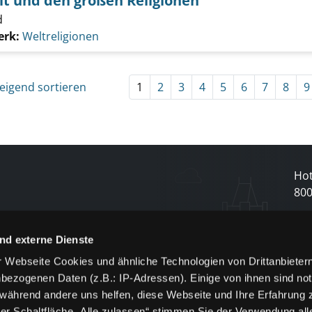
lt und den großen Religionen
d
erk:
Weltreligionen
eigend sortieren
1
2
3
4
5
6
7
8
9
Hot
80
N
nd externe Dienste
 Webseite Cookies und ähnliche Technologien von Drittanbieter
und
bezogenen Daten (z.B.: IP-Adressen). Einige von ihnen sind not
j
 während andere uns helfen, diese Webseite und Ihre Erfahrung 
er Schaltfläche „Alle zulassen“ stimmen Sie der Verwendung all