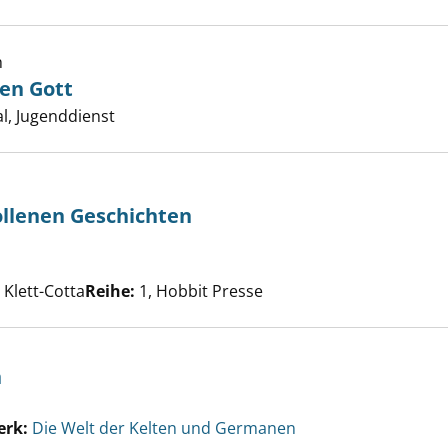
 für den lieben Gott anzeigen
h
ben Gott
er
l, Jugenddienst
ollenen Geschichten
 der verschollenen Geschichten anzeigen
che nach diesem Verfasser
 Klett-Cotta
Reihe:
1, Hobbit Presse
n
erk:
Die Welt der Kelten und Germanen