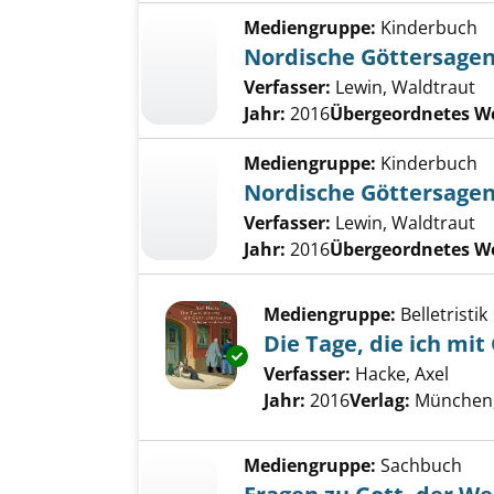
Mediengruppe:
Kinderbuch
Nordische Göttersage
Verfasser:
Lewin, Waldtraut
Jahr:
2016
Übergeordnetes W
Mediengruppe:
Kinderbuch
Nordische Göttersage
Verfasser:
Lewin, Waldtraut
Jahr:
2016
Übergeordnetes W
Mediengruppe:
Belletristik
Die Tage, die ich mit
Exemplar-Details von Die Tage,
Verfasser:
Hacke, Axel
Such
Jahr:
2016
Verlag:
München
Mediengruppe:
Sachbuch