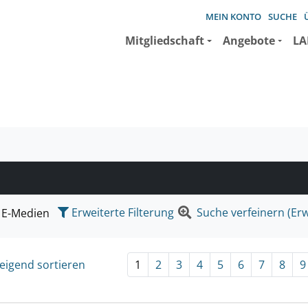
MEIN KONTO
SUCHE
Mitgliedschaft
Angebote
LA
e suchen wollen.
Erweiterte Filterung
Suche verfeinern (Erw
E-Medien
eigend sortieren
1
2
3
4
5
6
7
8
9