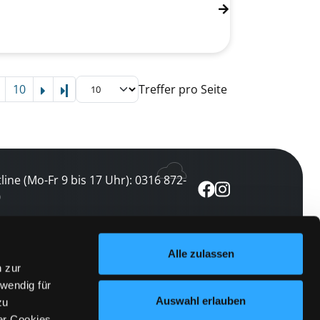
10
Treffer pro Seite
Letzte Seite
line (Mo-Fr 9 bis 17 Uhr): 0316 872-
0
ewsletter abonnieren
Alle zulassen
n zur
 keine Veranstaltung verpassen
wendig für
etzt abonnieren
Auswahl erlauben
zu
er Cookies