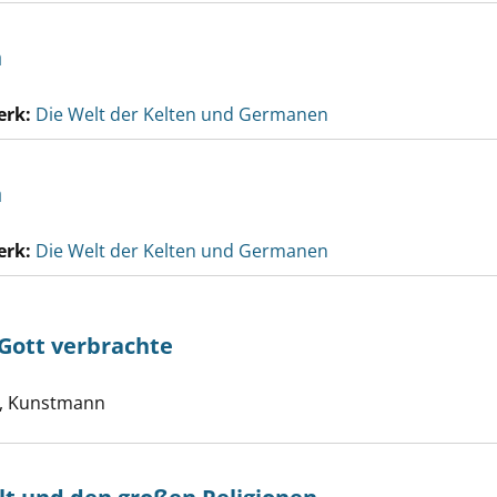
n
erk:
Die Welt der Kelten und Germanen
n
erk:
Die Welt der Kelten und Germanen
 Gott verbrachte
 die ich mit Gott verbrachte anzeigen
e nach diesem Verfasser
, Kunstmann