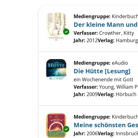
Suchergebnis
Zu den Suchfiltern springen
Mediengruppe:
Kinderbuc
Der kleine Mann und
Exemplar-Details von Der klei
Verfasser:
Crowther, Kitty
S
Jahr:
2012
Verlag:
Hamburg,
Mediengruppe:
eAudio
Die Hütte [Lesung]
ein Wochenende mit Gott
Verfasser:
Young, William P
Jahr:
2009
Verlag:
Hörbuch
Mediengruppe:
Kinderbuc
Meine schönsten Ges
Exemplar-Details von Meine s
Suche nach diesem Verfass
Jahr:
2006
Verlag:
Innsbruck