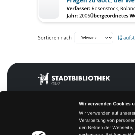
Fragen zu Gott, der We
Verfasser:
Rosenstock, Rolan
Jahr:
2006
Übergeordnetes W
Zu den Suchfiltern springen
Sortieren nach
aufst
Wir verwenden Cookies u
Mitgliedschaft
Feedback
Wir verwenden auf unserer
Angebote
Kontakt
Verarbeitung von personen
LABUKA
Über uns
den Betrieb der Webseite,
verbessern. Bei Auswahl d