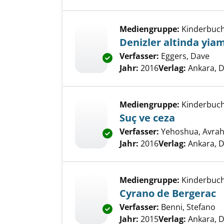
Mediengruppe:
Kinderbuc
Denizler altinda yiam
Verfasser:
Eggers, Dave
Suc
Exemplar-Details von Denizler 
Jahr:
2016
Verlag:
Ankara, 
Mediengruppe:
Kinderbuc
Suç ve ceza
Verfasser:
Yehoshua, Avra
Exemplar-Details von Suç ve c
Jahr:
2016
Verlag:
Ankara, 
Mediengruppe:
Kinderbuc
Cyrano de Bergerac
Verfasser:
Benni, Stefano
Su
Exemplar-Details von Cyrano d
Jahr:
2015
Verlag:
Ankara, 