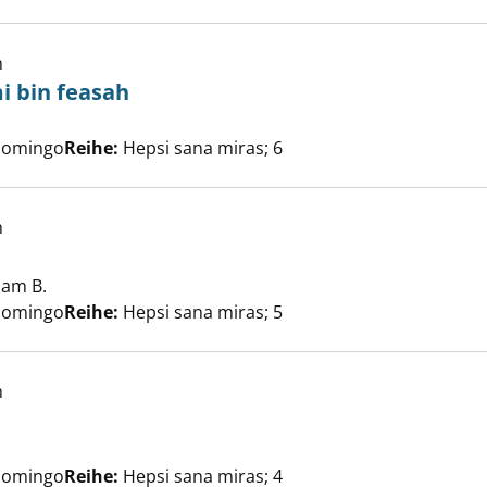
h
i bin feasah
he nach diesem Verfasser
altinda yiami bin feasah anzeigen
Domingo
Reihe:
Hepsi sana miras; 6
h
ham B.
Suche nach diesem Verfasser
eza anzeigen
Domingo
Reihe:
Hepsi sana miras; 5
h
che nach diesem Verfasser
e Bergerac anzeigen
Domingo
Reihe:
Hepsi sana miras; 4