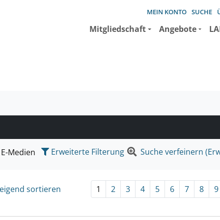
MEIN KONTO
SUCHE
Mitgliedschaft
Angebote
LA
e suchen wollen.
Erweiterte Filterung
Suche verfeinern (Erw
E-Medien
eigend sortieren
1
2
3
4
5
6
7
8
9