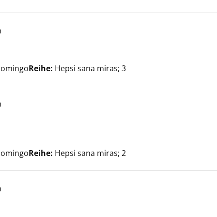
h
che nach diesem Verfasser
r anzeigen
Domingo
Reihe:
Hepsi sana miras; 3
h
 anzeigen
ach diesem Verfasser
Domingo
Reihe:
Hepsi sana miras; 2
h
che nach diesem Verfasser
anzeigen