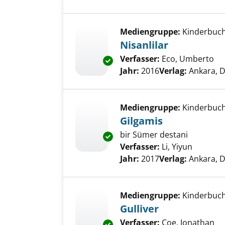
Mediengruppe:
Kinderbuc
Nisanlilar
Verfasser:
Eco, Umberto
Su
Exemplar-Details von Nisanlila
Jahr:
2016
Verlag:
Ankara, 
Mediengruppe:
Kinderbuc
Gilgamis
bir Sümer destani
Exemplar-Details von Gilgamis
Verfasser:
Li, Yiyun
Suche n
Jahr:
2017
Verlag:
Ankara, 
Mediengruppe:
Kinderbuc
Gulliver
Verfasser:
Coe, Jonathan
Su
Exemplar-Details von Gulliver 