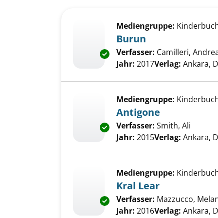
Suchergebnis
Zu den Suchfiltern springen
Mediengruppe:
Kinderbuc
Burun
Verfasser:
Camilleri, Andre
Exemplar-Details von Burun a
Jahr:
2017
Verlag:
Ankara, 
Mediengruppe:
Kinderbuc
Antigone
Verfasser:
Smith, Ali
Suche 
Exemplar-Details von Antigone
Jahr:
2015
Verlag:
Ankara, 
Mediengruppe:
Kinderbuc
Kral Lear
Verfasser:
Mazzucco, Melan
Exemplar-Details von Kral Lear
Jahr:
2016
Verlag:
Ankara, 