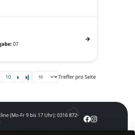
gabe:
07
10
Treffer pro Seite
Letzte Seite
line (Mo-Fr 9 bis 17 Uhr): 0316 872-
0