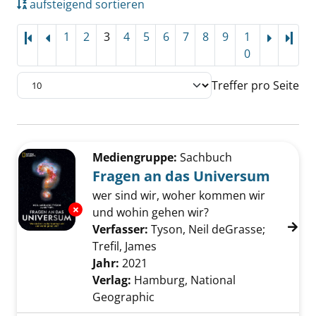
aufsteigend sortieren
1
2
3
4
5
6
7
8
9
1
Letz
0
Treffer pro Seite
Suchergebnis
Zu den Suchfiltern springen
Mediengruppe:
Sachbuch
Fragen an das Universum
wer sind wir, woher kommen wir
Exemplar-Details von Fragen an das Univers
und wohin gehen wir?
Verfasser:
Tyson, Neil deGrasse
;
Trefil, James
Suche nach diesem Verfasser
Jahr:
2021
Verlag:
Hamburg, National
Geographic