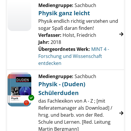
Mediengruppe:
Sachbuch
Physik ganz leicht
Physik endlich richtig verstehen und
sogar Spaß daran finden!
Verfasser:
Holst, Friedrich
Jahr:
2018
Übergeordnetes Werk:
MINT 4 -
Forschung und Wissenschaft
entdecken
Mediengruppe:
Sachbuch
Physik - (Duden)
Schülerduden
Exemplar-Details von Physik - (Duden) Schül
das Fachlexikon von A - Z ; [mit
Referatemanager als Download] /
hrsg. und bearb. von der Red.
Schule und Lernen. [Red. Leitung
Martin Bergmann]