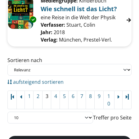
Mediengruppe:
Kinderbuch
Wie schnell ist das Licht?
eine Reise in die Welt der Physik
Exemplar-Details von Wie schnell ist das Lich
Verfasser:
Stuart, Colin
Suche nach diesem
Jahr:
2018
Verlag:
München, Prestel-Verl.
Zu den Suchfiltern springen
Sortieren nach
aufsteigend sortieren
1
2
3
4
5
6
7
8
9
1
Letz
0
Treffer pro Seite