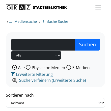
Zum Inhalt springen
Zu den Suchfiltern springen
Zur Trefferliste springen
›
...
›
Mediensuche
Einfache Suche
Wählen Sie die Medienart nach der Sie suchen wollen
Alle
Physische Medien
E-Medien
Erweiterte Filterung
Suche verfeinern (Erweiterte Suche)
Sortieren nach