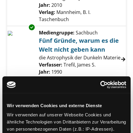
Suche nach diesem Verfasser
Jahr:
2010
Verlag:
Mannheim, B. I.
Taschenbuch
Exemplar-Details von Fünf Gründe, warum es
Mediengruppe:
Sachbuch
Fünf Gründe, warum es die
Welt nicht geben kann
die Astrophysik der Dunkeln Materie
Verfasser:
Trefil, James S.
Suche nach dies
Jahr:
1990
Verlag:
Reinbek bei Hamburg,
Rowohlt
Mediengruppe:
Kinderbuch
Wir verwenden Cookies und externe Dienste
Das Elektron im
Swimmingpool
Wir verwenden auf unserer Webseite Cookies und
Exemplar-Details von Das Elektron im Swimm
ähnliche Technologien von Drittanbietern zur Verarbeitung
Geschichten aus der unglaublichen
von personenbezogenen Daten (z.B.: IP-Adressen).
Welt der Quantenphysik