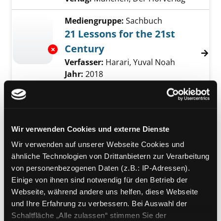
Mediengruppe:
Sachbuch
21 Lessons for the 21st
Century
Exemplar-Details von 21 Lessons for the 21s
Verfasser:
Harari, Yuval Noah
Suche nach 
Jahr:
2018
Verlag:
London, Jonathan Cape
Mediengruppe:
Sachbuch
21 Lektionen für das 21.
Wir verwenden Cookies und externe Dienste
Jahrhundert
Wir verwenden auf unserer Webseite Cookies und
Verfasser:
Harari, Yuval Noah
Suche nach 
Exemplar-Details von 21 Lektionen für das 21
ähnliche Technologien von Drittanbietern zur Verarbeitung
Jahr:
2018
Verlag:
München, Beck
von personenbezogenen Daten (z.B.: IP-Adressen).
Einige von ihnen sind notwendig für den Betrieb der
Mediengruppe:
Sachbuch
Webseite, während andere uns helfen, diese Webseite
Johanna Dohnal und die
und Ihre Erfahrung zu verbessern. Bei Auswahl der
Frauenpolitik der Zweiten
Schaltfläche „Alle zulassen“ stimmen Sie der
Exemplar-Details von Johanna Dohnal und die