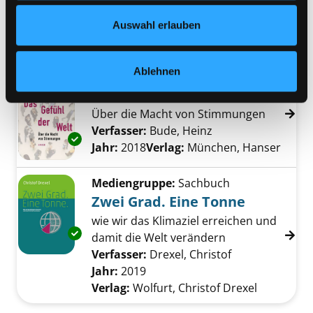
Verfasser:
Zander, Guido
Suche nach dies
Datenschutzerklärung
und in unserem
Impressum
.
Auswahl erlauben
Jahr:
2023
Verlag:
Freiburg, Haufe-Lexware
Ablehnen
Mediengruppe:
Sachbuch
Das Gefühl der Welt
Über die Macht von Stimmungen
Verfasser:
Bude, Heinz
Suche nach diesem
Exemplar-Details von Das Gefühl der Welt an
Jahr:
2018
Verlag:
München, Hanser
Mediengruppe:
Sachbuch
Zwei Grad. Eine Tonne
wie wir das Klimaziel erreichen und
Exemplar-Details von Zwei Grad. Eine Tonne 
damit die Welt verändern
Verfasser:
Drexel, Christof
Suche nach die
Jahr:
2019
Verlag:
Wolfurt, Christof Drexel