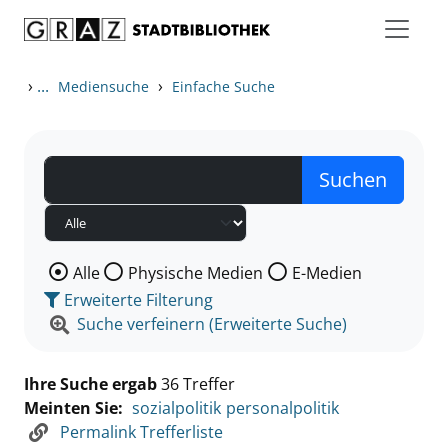
Zum Inhalt springen
Zu den Suchfiltern springen
Zur Trefferliste springen
›
...
›
Mediensuche
Einfache Suche
Wählen Sie die Medienart nach der Sie suchen wollen
Alle
Physische Medien
E-Medien
Erweiterte Filterung
Suche verfeinern (Erweiterte Suche)
Ihre Suche ergab
36 Treffer
Meinten Sie:
sozialpolitik
personalpolitik
Permalink Trefferliste