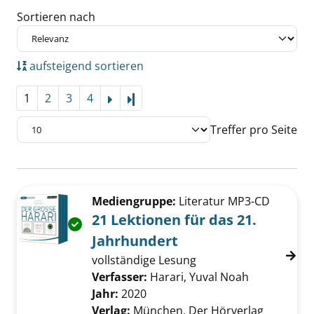
Sortieren nach
aufsteigend sortieren
1
2
3
4
Letzte Seite
Treffer pro Seite
Suchergebnis
Zu den Suchfiltern springen
Mediengruppe:
Literatur MP3-CD
21 Lektionen für das 21.
Exemplar-Details von 21 Lektionen für das 21
Jahrhundert
vollständige Lesung
Verfasser:
Harari, Yuval Noah
Suche nach 
Jahr:
2020
Verlag:
München, Der Hörverlag