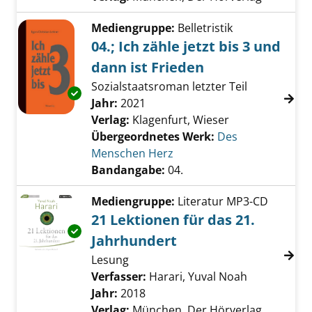
Mediengruppe:
Belletristik
04.; Ich zähle jetzt bis 3 und
dann ist Frieden
Sozialstaatsroman letzter Teil
Exemplar-Details von 04.; Ich zähle jetzt bis 
Suche nach diesem Verfasser
Jahr:
2021
Verlag:
Klagenfurt, Wieser
Übergeordnetes Werk:
Des
Menschen Herz
Bandangabe:
04.
Mediengruppe:
Literatur MP3-CD
21 Lektionen für das 21.
Exemplar-Details von 21 Lektionen für das 21
Jahrhundert
Lesung
Verfasser:
Harari, Yuval Noah
Suche nach 
Jahr:
2018
Verlag:
München, Der Hörverlag