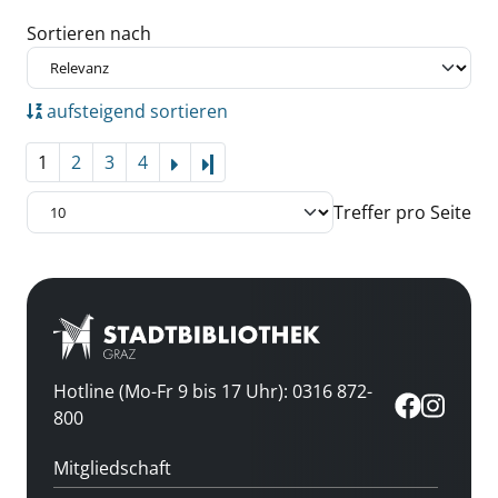
Zu den Suchfiltern springen
Sortieren nach
aufsteigend sortieren
1
2
3
4
Letzte Seite
Treffer pro Seite
Hotline (Mo-Fr 9 bis 17 Uhr): 0316 872-
800
Mitgliedschaft