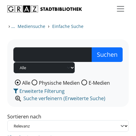
Zum Inhalt springen
Zu den Suchfiltern springen
Zur Trefferliste springen
›
...
›
Mediensuche
Einfache Suche
Wählen Sie die Medienart nach der Sie suchen wollen
Alle
Physische Medien
E-Medien
Erweiterte Filterung
Suche verfeinern (Erweiterte Suche)
Sortieren nach