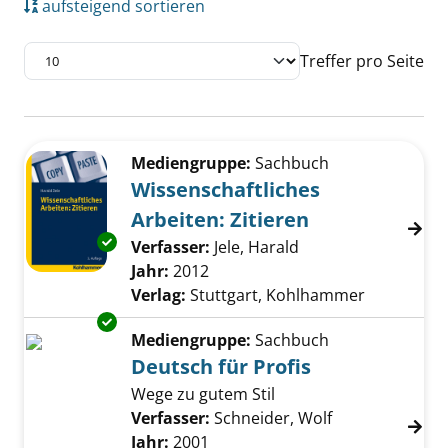
aufsteigend sortieren
Treffer pro Seite
Suchergebnis
Zu den Suchfiltern springen
Mediengruppe:
Sachbuch
Wissenschaftliches
Arbeiten: Zitieren
Exemplar-Details von Wissenschaftliches Arbe
Verfasser:
Jele, Harald
Suche nach diesem 
Jahr:
2012
Verlag:
Stuttgart, Kohlhammer
Exemplar-Details von Deutsch für Profis anz
Mediengruppe:
Sachbuch
Deutsch für Profis
Wege zu gutem Stil
Verfasser:
Schneider, Wolf
Suche nach die
Jahr:
2001