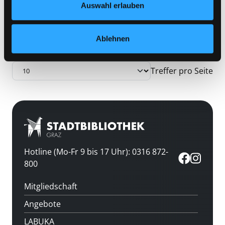
Auswahl erlauben
Zu den Suchfiltern springen
Sortieren nach
Ablehnen
aufsteigend sortieren
Treffer pro Seite
Hotline (Mo-Fr 9 bis 17 Uhr): 0316 872-
800
Mitgliedschaft
Angebote
LABUKA