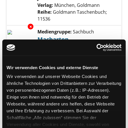
Verlag:
München, Goldmann
Reihe:
Goldmann Taschenbuch;
11536
Exemplar-Details von Macharten anzeigen
Mediengruppe:
Sachbuch
Macharten
über Rhythmus, Reim, Stil und
Vieldeutigkeit
Verfasser:
Kurz, Gerhard
Suche nach dies
Jahr:
1999
Wir verwenden Cookies und externe Dienste
Verlag:
Göttingen, Vandenhoeck u.
Wir verwenden auf unserer Webseite Cookies und
Ruprecht
ähnliche Technologien von Drittanbietern zur Verarbeitung
Reihe:
Kleine Reihe V und R; 4013
von personenbezogenen Daten (z.B.: IP-Adressen).
Exemplar-Details von Novelle anzeigen
Einige von ihnen sind notwendig für den Betrieb der
Mediengruppe:
Sachbuch
Webseite, während andere uns helfen, diese Webseite
Novelle
und Ihre Erfahrung zu verbessern. Bei Auswahl der
Verfasser:
Freund, Winfried
Suche nach di
Schaltfläche „Alle zulassen“ stimmen Sie der
Jahr:
1998
Verwendung aller Cookies und Dienste, sowohl von