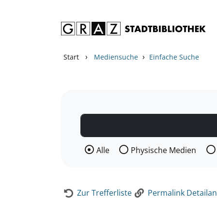
Zum Inhalt springen
Zur Detailanzeige springen
›
›
Start
Mediensuche
Einfache Suche
Wählen Sie die Medienart nach der Si
Alle
Physische Medien
Zur Trefferliste
Permalink Detailan