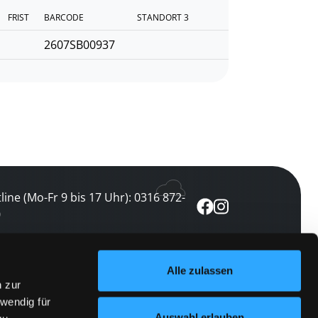
FRIST
BARCODE
STANDORT 3
2607SB00937
line (Mo-Fr 9 bis 17 Uhr): 0316 872-
0
ewsletter abonnieren
Alle zulassen
n zur
 keine Veranstaltung verpassen
wendig für
etzt abonnieren
Auswahl erlauben