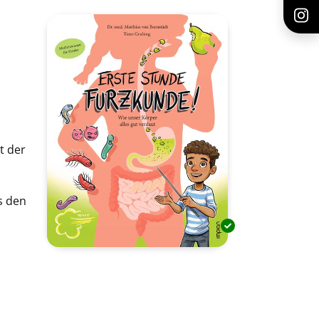
t der
s den