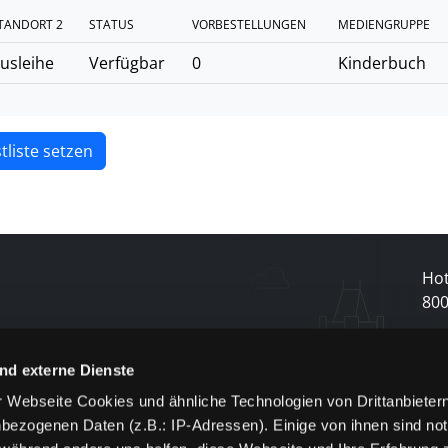
TANDORT 2
STATUS
VORBESTELLUNGEN
MEDIENGRUPPE
usleihe
Verfügbar
0
Kinderbuch
tliste setzen
Hot
80
N
nd externe Dienste
 Webseite Cookies und ähnliche Technologien von Drittanbieter
und
bezogenen Daten (z.B.: IP-Adressen). Einige von ihnen sind not
j