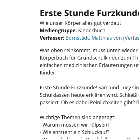
Erste Stunde Furzkund
Wie unser Körper alles gut verdaut
Mediengruppe:
Kinderbuch
Verfasser:
Suche nach diesem Verfasser
Bornstädt, Matthias von (Verfa
Was oben reinkommt, muss unten wieder r
Körperbuch für Grundschulkinder zum T
einfachen medizinischen Erläuterungen un
Kinder.
Erste Stunde Furzkunde! Sam und Lucy sind
Schulklassen heute erklären wird. Schließl
passiert. Ob es dabei Peinlichkeiten gibt? 
Wichtige Themen sind angesagt:
- Warum müssen wir rülpsen?
- Wie entsteht ein Schluckauf?