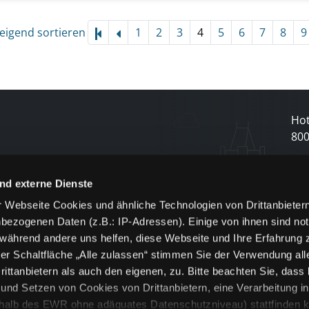
eigend sortieren
1
2
3
4
5
6
7
8
9
Hot
80
N
nd externe Dienste
 Webseite Cookies und ähnliche Technologien von Drittanbieter
und
bezogenen Daten (z.B.: IP-Adressen). Einige von ihnen sind not
j
 während andere uns helfen, diese Webseite und Ihre Erfahrung 
er Schaltfläche „Alle zulassen“ stimmen Sie der Verwendung all
ittanbietern als auch den eigenen, zu. Bitte beachten Sie, dass 
nd Setzen von Cookies von Drittanbietern, eine Verarbeitung i
rhalb des EWR ohne adäquates Datenschutzniveau) stattfinden k