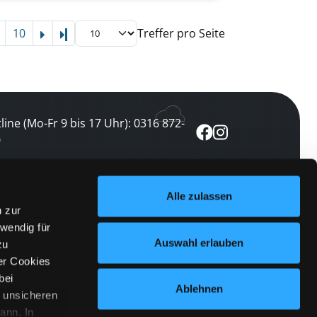
10
Treffer pro Seite
Letzte Seite
line (Mo-Fr 9 bis 17 Uhr): 0316 872-
0
ewsletter abonnieren
Alle zulassen
n zur
 keine Veranstaltung verpassen
wendig für
etzt abonnieren
Auswahl erlauben
zu
er Cookies
bei
Ablehnen
n unsicheren
ann. In