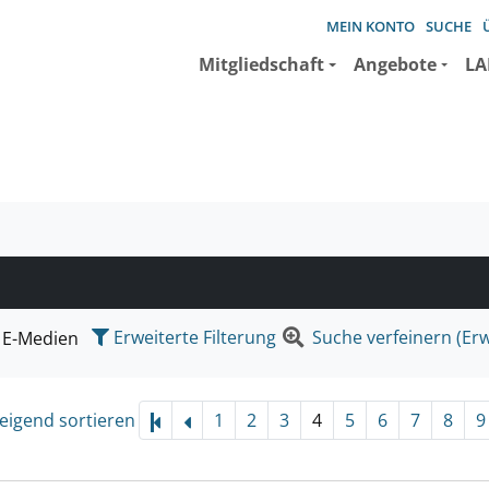
MEIN KONTO
SUCHE
Mitgliedschaft
Angebote
LA
e suchen wollen.
Erweiterte Filterung
Suche verfeinern (Erw
E-Medien
eigend sortieren
1
2
3
4
5
6
7
8
9