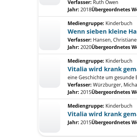
Verfasser:
Ruth Owen
Jahr:
2018
Übergeordnetes W
Mediengruppe:
Kinderbuch
Wenn sieben kleine H
Verfasser:
Hansen, Christiane [
Jahr:
2020
Übergeordnetes W
Mediengruppe:
Kinderbuch
Vitalia wird krank ge
eine Geschichte um gesunde Er
Verfasser:
Würzburger, Michae
Jahr:
2015
Übergeordnetes W
Mediengruppe:
Kinderbuch
Vitalia wird krank ge
Jahr:
2015
Übergeordnetes W