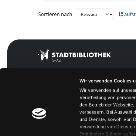
Zu den Suchfiltern springen
Sortieren nach
aufst
Wir verwenden Cookies u
Mitgliedschaft
Feedback
Wir verwenden auf unserer
Angebote
Kontakt
Verarbeitung von personen
LABUKA
Über uns
den Betrieb der Webseite,
verbessern. Bei Auswahl d
[kju:b]
Jobs
und Dienste, sowohl von Dr
News
Medienwunsch
Verwendung von Diensten u
Drittländern (Länder auße