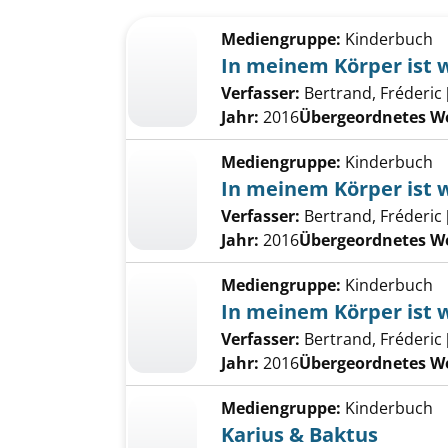
Suchergebnis
Zu den Suchfiltern springen
Mediengruppe:
Kinderbuch
In meinem Körper ist w
Verfasser:
Bertrand, Fréderic [I
Jahr:
2016
Übergeordnetes W
Mediengruppe:
Kinderbuch
In meinem Körper ist w
Verfasser:
Bertrand, Fréderic [I
Jahr:
2016
Übergeordnetes W
Mediengruppe:
Kinderbuch
In meinem Körper ist w
Verfasser:
Bertrand, Fréderic [I
Jahr:
2016
Übergeordnetes W
Mediengruppe:
Kinderbuch
Karius & Baktus