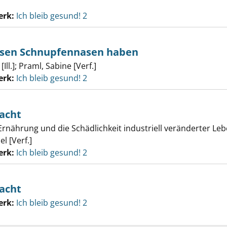
erk:
Ich bleib gesund! 2
asen Schnupfennasen haben
Ill.]
;
Praml, Sabine [Verf.]
erk:
Ich bleib gesund! 2
macht
nährung und die Schädlichkeit industriell veränderter Leb
l [Verf.]
erk:
Ich bleib gesund! 2
macht
erk:
Ich bleib gesund! 2