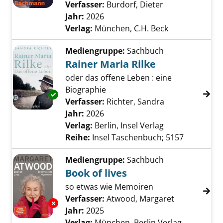
Verfasser:
Burdorf, Dieter
Suche nach die
Jahr:
2026
Verlag:
München, C.H. Beck
Mediengruppe:
Sachbuch
Rainer Maria Rilke
oder das offene Leben : eine
Biographie
Exemplar-Details von Rainer Maria Rilke anze
Verfasser:
Richter, Sandra
Suche nach die
Jahr:
2026
Verlag:
Berlin, Insel Verlag
Reihe:
Insel Taschenbuch; 5157
Mediengruppe:
Sachbuch
Book of lives
so etwas wie Memoiren
Verfasser:
Atwood, Margaret
Suche nach 
Exemplar-Details von Book of lives anzeigen
Jahr:
2025
Verlag:
München, Berlin Verlag