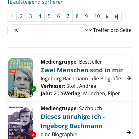
aufsteigend sortieren
1
2
3
4
5
6
7
8
9
10
Letzte Se
Treffer pro Seite
Suchergebnis
Zu den Suchfiltern springen
Mediengruppe:
Bestseller
Zwei Menschen sind in mir
Ingeborg Bachmann : die Biografie
Verfasser:
Stoll, Andrea
Suche nach diese
Exemplar-Details von Zwei Menschen sind in 
Jahr:
2026
Verlag:
München, Piper
Mediengruppe:
Sachbuch
Dieses unruhige Ich -
Ingeborg Bachmann
eine Biographie
Exemplar-Details von Dieses unruhige Ich -