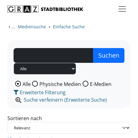
Zum Inhalt springen
Zu den Suchfiltern springen
Zur Trefferliste springen
›
...
›
Mediensuche
Einfache Suche
Wählen Sie die Medienart nach der Sie suchen wollen
Alle
Physische Medien
E-Medien
Erweiterte Filterung
Suche verfeinern (Erweiterte Suche)
Sortieren nach