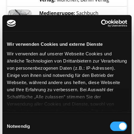
Mediengruppe:
Sachbuch
Hellseher im Kleinen
das Leben Robert Walsers
Verfasser:
Bernofsky, Susan
Suche nach d
Exemplar-Details von Hellseher im Kleinen a
Jahr:
2025
Verlag:
Berlin, Suhrkamp
Wir verwenden Cookies und externe Dienste
Wir verwenden auf unserer Webseite Cookies und
Mediengruppe:
Sachbuch
ähnliche Technologien von Drittanbietern zur Verarbeitung
Kafka
von personenbezogenen Daten (z.B.: IP-Adressen).
um sein Leben schreiben
Einige von ihnen sind notwendig für den Betrieb der
Verfasser:
Safranski, Rüdiger
Suche nach 
Exemplar-Details von Kafka anzeigen
Webseite, während andere uns helfen, diese Webseite
Jahr:
2025
und Ihre Erfahrung zu verbessern. Bei Auswahl der
Verlag:
Frankfurt am Main, FISCHER
Schaltfläche „Alle zulassen“ stimmen Sie der
Taschenbuch
Verwendung aller Cookies und Dienste, sowohl von
Reihe:
Fischer; 71135
Drittanbietern als auch den eigenen, zu. Bitte beachten
Sie, dass bei Verwendung von Diensten und Setzen von
Einwilligungsauswahl
Mediengruppe:
Sachbuch
Cookies von Drittanbietern, eine Verarbeitung in
Notwendig
Rilke
unsicheren Drittländern (Länder außerhalb des EWR