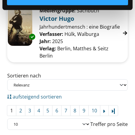
Mediengruppe:
Sachbuch
Victor Hugo
Jahrhundertmensch : eine Biografie
Verfasser:
Hülk, Walburga
Suche nach die
Exemplar-Details von Victor Hugo anzeigen
Jahr:
2025
Verlag:
Berlin, Matthes & Seitz
Berlin
Zu den Suchfiltern springen
Sortieren nach
aufsteigend sortieren
1
2
3
4
5
6
7
8
9
10
Letzte Se
Treffer pro Seite