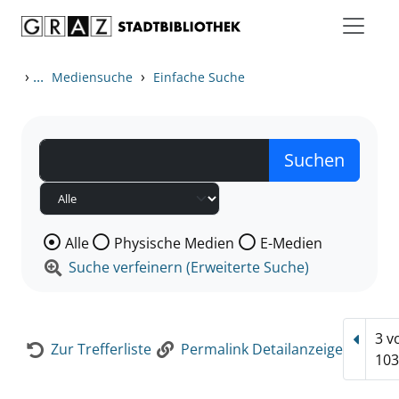
Zum Inhalt springen
Zur Detailanzeige springen
›
...
›
Mediensuche
Einfache Suche
Wählen Sie die Medienart nach der Sie suchen wollen
Alle
Physische Medien
E-Medien
Suche verfeinern (Erweiterte Suche)
3 v
Vorhe
Zur Trefferliste
Permalink Detailanzeige
10