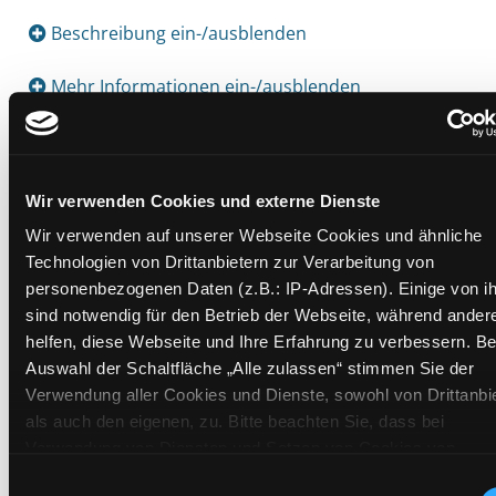
Suche nach diesem Verfasser
Beschreibung ein-/ausblenden
Mehr Informationen ein-/ausblenden
Exemplare
Wir verwenden Cookies und externe Dienste
Zweigstelle:
Zanklhof
Wir verwenden auf unserer Webseite Cookies und ähnliche
Technologien von Drittanbietern zur Verarbeitung von
Signatur:
JC.C LUS
personenbezogenen Daten (z.B.: IP-Adressen). Einige von i
Standort 2:
Ausleihe
sind notwendig für den Betrieb der Webseite, während ander
Status:
Entliehen
helfen, diese Webseite und Ihre Erfahrung zu verbessern. Be
Vorbestellungen:
0
Auswahl der Schaltfläche „Alle zulassen“ stimmen Sie der
Mediengruppe:
Kinderbuch
Verwendung aller Cookies und Dienste, sowohl von Drittanbi
als auch den eigenen, zu. Bitte beachten Sie, dass bei
Frist:
21.08.2026
Verwendung von Diensten und Setzen von Cookies von
Barcode:
2101SB03747
Drittanbietern, eine Verarbeitung in unsicheren Drittländern (
Einwilligungsauswahl
Standort 3: