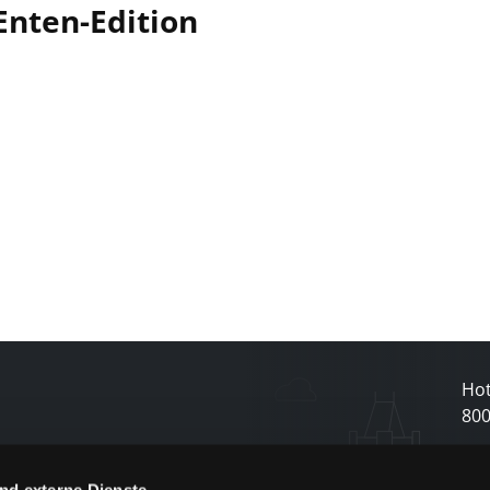
Enten-Edition
Hot
80
nd externe Dienste