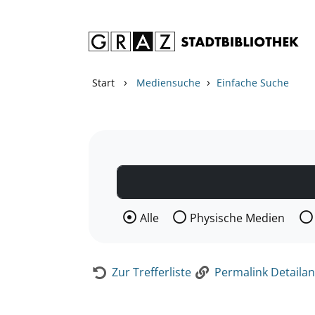
Zum Inhalt springen
Zur Detailanzeige springen
›
›
Start
Mediensuche
Einfache Suche
Wählen Sie die Medienart nach der Si
Alle
Physische Medien
Zur Trefferliste
Permalink Detailan