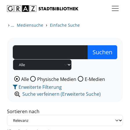
Zum Inhalt springen
Zu den Suchfiltern springen
Zur Trefferliste springen
›
...
›
Mediensuche
Einfache Suche
Wählen Sie die Medienart nach der Sie suchen wollen
Alle
Physische Medien
E-Medien
Erweiterte Filterung
Suche verfeinern (Erweiterte Suche)
Sortieren nach