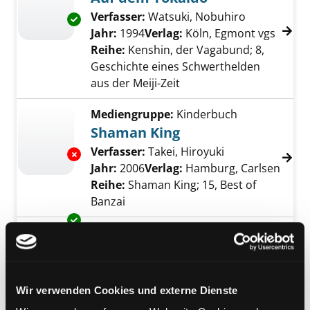
Verfasser:
Watsuki, Nobuhiro
Suche nach 
Exemplar-Details von Auf dem Tokaido anzei
Jahr:
1994
Verlag:
Köln, Egmont vgs
Reihe:
Kenshin, der Vagabund; 8,
Geschichte eines Schwerthelden
aus der Meiji-Zeit
Mediengruppe:
Kinderbuch
Shaman King
Verfasser:
Takei, Hiroyuki
Suche nach dies
Exemplar-Details von Shaman King anzeigen
Jahr:
2006
Verlag:
Hamburg, Carlsen
Reihe:
Shaman King; 15, Best of
Banzai
Exemplar-Details von Gallien in Gefahr anzei
Mediengruppe:
Kinderbuch
Gallien in Gefahr
Suche nach diesem Verfasser
Jahr:
2006
Verlag:
Berlin, Ehapa
Reihe:
Asterix; 33
Wir verwenden Cookies und externe Dienste
Exemplar-Details von Der große Graben anze