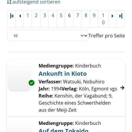
aufsteigend sortieren
1
2
3
4
5
6
7
8
9
1
Letz
0
Treffer pro Seite
Suchergebnis
Zu den Suchfiltern springen
Mediengruppe:
Kinderbuch
Ankunft in Kioto
Verfasser:
Watsuki, Nobuhiro
Suche nach 
Exemplar-Details von Ankunft in Kioto anzeig
Jahr:
1994
Verlag:
Köln, Egmont vgs
Reihe:
Kenshin, der Vagabund; 9,
Geschichte eines Schwerthelden
aus der Meiji-Zeit
Mediengruppe:
Kinderbuch
Auf dem Tokaido