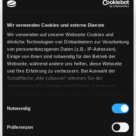
Gute Nacht, kleiner
Exemplar-Details von Gute Nacht, kleiner Ku
Kuschelbär!
mein erstes Streichel-Fühlbuch ;
Wir verwenden Cookies und externe Dienste
[mit großen kuschelweichen
Wir verwenden auf unserer Webseite Cookies und
Fühlelementen]
ähnliche Technologien von Drittanbietern zur Verarbeitung
Suche nach diesem Verfasser
Jahr:
2016
von personenbezogenen Daten (z.B.: IP-Adressen).
Verlag:
Würzburg, Arena-Verl.
Einige von ihnen sind notwendig für den Betrieb der
Exemplar-Details von Wer war's? anzeigen
Mediengruppe:
Kinderbuch
Webseite, während andere uns helfen, diese Webseite
Wer war's?
und Ihre Erfahrung zu verbessern. Bei Auswahl der
Schaltfläche „Alle zulassen“ stimmen Sie der
Verfasser:
Tallec, Olivier
Suche nach diese
Verwendung aller Cookies und Dienste, sowohl von
Jahr:
2015
Drittanbietern als auch den eigenen, zu. Bitte beachten
Verlag:
Hildesheim, Gerstenberg
Sie, dass bei Verwendung von Diensten und Setzen von
Einwilligungsauswahl
Cookies von Drittanbietern, eine Verarbeitung in
Notwendig
Mediengruppe:
Kinderbuch
unsicheren Drittländern (Länder außerhalb des EWR
Arthur und Anton
ohne adäquates Datenschutzniveau) stattfinden kann. In
[Medienkombination]
Präferenzen
diesem Zusammenhang können aktuell Risiken für
Jahr:
2005