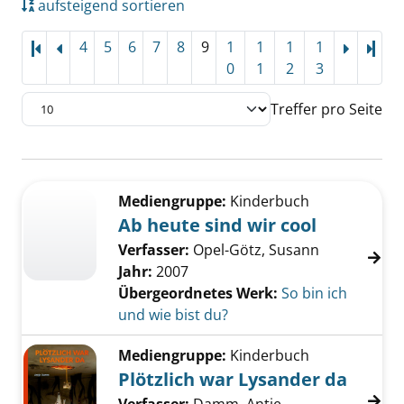
aufsteigend sortieren
4
5
6
7
8
9
1
1
1
1
Letz
0
1
2
3
Treffer pro Seite
Suchergebnis
Zu den Suchfiltern springen
Mediengruppe:
Kinderbuch
Ab heute sind wir cool
Verfasser:
Opel-Götz, Susann
Jahr:
2007
Übergeordnetes Werk:
So bin ich
und wie bist du?
Mediengruppe:
Kinderbuch
Plötzlich war Lysander da