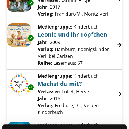
Verfasser:
Damm, Antje
Suche nach diese
Exemplar-Details von Plötzlich war Lysander
Jahr:
2017
Verlag:
Frankfurt/M., Moritz-Verl.
Mediengruppe:
Kinderbuch
Leonie und ihr Töpfchen
Exemplar-Details von Leonie und ihr Töpfche
Suche nach diesem Verfasser
Jahr:
2009
Verlag:
Hamburg, Koenigskinder
Verl. bei Carlsen
Reihe:
Lesemaus; 67
Mediengruppe:
Kinderbuch
Machst du mit?
Exemplar-Details von Machst du mit? anzeig
Verfasser:
Tullet, Hervé
Suche nach diese
Jahr:
2016
Verlag:
Freiburg, Br., Velber-
Kinderbuch
Mediengruppe:
Kinderbuch