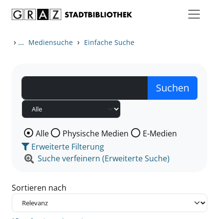
Zum Inhalt springen
Zu den Suchfiltern springen
Zur Trefferliste springen
›
...
›
Mediensuche
Einfache Suche
Wählen Sie die Medienart nach der Sie suchen wollen
Alle
Physische Medien
E-Medien
Erweiterte Filterung
Suche verfeinern (Erweiterte Suche)
Sortieren nach