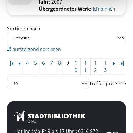
Jahr:
2007
Übergeordnetes Werk:
Ich bin ich
Zu den Suchfiltern springen
Sortieren nach
aufsteigend sortieren
4
5
6
7
8
9
1
1
1
1
Letz
0
1
2
3
Treffer pro Seite
Hotline (Mo-Fr 9 bis 17 Uhr): 0316 872-