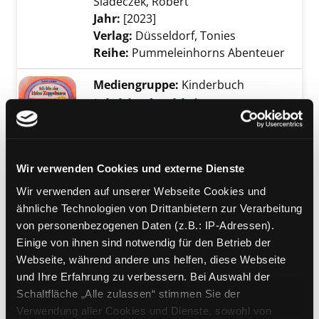
Sladeczek, Robert
Suche nach diesem Verf
Jahr:
[2023]
Verlag:
Düsseldorf, Tonies
Reihe:
Pummeleinhorns Abenteuer
Mediengruppe:
Kinderbuch
Ich bin der kleine
Zappelmann
Exemplar-Details von Ich bin der kleine Zap
Neue Fingerspiellieder und
Fingerspiele für die Kleinsten und
Wir verwenden Cookies und externe Dienste
Kindergartenkinder
Wir verwenden auf unserer Webseite Cookies und
Verfasser:
Jöcker, Detlev
Suche nach diese
ähnliche Technologien von Drittanbietern zur Verarbeitung
Jahr:
2007
von personenbezogenen Daten (z.B.: IP-Adressen).
Verlag:
[o.O.], Menschenkinder
Einige von ihnen sind notwendig für den Betrieb der
Webseite, während andere uns helfen, diese Webseite
Mediengruppe:
Kinderbuch
und Ihre Erfahrung zu verbessern. Bei Auswahl der
Minecraft - Das Kreativ-
Schaltfläche „Alle zulassen“ stimmen Sie der
Handbuch
Verwendung aller Cookies und Dienste, sowohl von
Exemplar-Details von Minecraft - Das Kreati