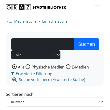
Zum Inhalt springen
Zu den Suchfiltern springen
Zur Trefferliste springen
›
...
›
Mediensuche
Einfache Suche
Wählen Sie die Medienart nach der Sie suchen wollen
Alle
Physische Medien
E-Medien
Erweiterte Filterung
Suche verfeinern (Erweiterte Suche)
Sortieren nach