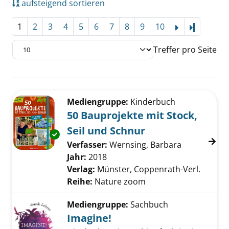
aufsteigend sortieren
1
2
3
4
5
6
7
8
9
10
Letzte Se
Treffer pro Seite
Suchergebnis
Zu den Suchfiltern springen
Mediengruppe:
Kinderbuch
50 Bauprojekte mit Stock,
Seil und Schnur
Exemplar-Details von 50 Bauprojekte mit Stoc
Verfasser:
Wernsing, Barbara
Suche nach 
Jahr:
2018
Verlag:
Münster, Coppenrath-Verl.
Reihe:
Nature zoom
Mediengruppe:
Sachbuch
Imagine!