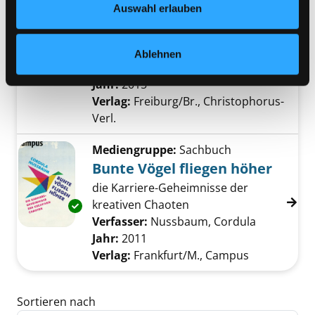
Auswahl erlauben
Mediengruppe:
Sachbuch
Exemplar-Details von Kreativ durch's Jahr an
Kreativ durch's Jahr
52 Lieblingsprojekte: nähen, häkeln,
Ablehnen
stricken
Suche nach diesem Verfasser
Jahr:
2015
Verlag:
Freiburg/Br., Christophorus-
Verl.
Mediengruppe:
Sachbuch
Bunte Vögel fliegen höher
die Karriere-Geheimnisse der
kreativen Chaoten
Exemplar-Details von Bunte Vögel fliegen hö
Verfasser:
Nussbaum, Cordula
Suche nach
Jahr:
2011
Verlag:
Frankfurt/M., Campus
Zu den Suchfiltern springen
Sortieren nach