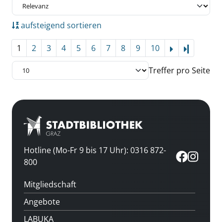
aufsteigend sortieren
1
2
3
4
5
6
7
8
9
10
Letzte Se
Treffer pro Seite
Hotline (Mo-Fr 9 bis 17 Uhr): 0316 872-
800
Mitgliedschaft
Angebote
LABUKA