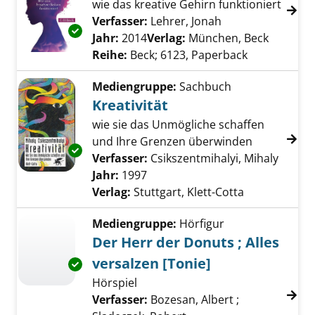
wie das kreative Gehirn funktioniert
Verfasser:
Lehrer, Jonah
Suche nach diese
Exemplar-Details von Imagine! anzeigen
Jahr:
2014
Verlag:
München, Beck
Reihe:
Beck; 6123, Paperback
Mediengruppe:
Sachbuch
Kreativität
wie sie das Unmögliche schaffen
und Ihre Grenzen überwinden
Exemplar-Details von Kreativität anzeigen
Verfasser:
Csikszentmihalyi, Mihaly
Suche 
Jahr:
1997
Verlag:
Stuttgart, Klett-Cotta
Mediengruppe:
Hörfigur
Der Herr der Donuts ; Alles
versalzen [Tonie]
Exemplar-Details von Der Herr der Donuts ; A
Hörspiel
Verfasser:
Bozesan, Albert
;