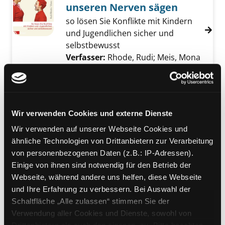
unseren Nerven sägen
so lösen Sie Konflikte mit Kindern
und Jugendlichen sicher und
selbstbewusst
Verfasser:
Rhode, Rudi
;
Meis, Mona
Sabine
Suche nach diesem Verfasser
Jahr:
2006
Verlag:
Kösel
Mediengruppe:
eBook
Wir verwenden Cookies und externe Dienste
Jungen sind anders,
Wir verwenden auf unserer Webseite Cookies und
Mädchen auch
ähnliche Technologien von Drittanbietern zur Verarbeitung
den Blick schärfen für eine
von personenbezogenen Daten (z.B.: IP-Adressen).
geschlechtergerechte Erziehung
Einige von ihnen sind notwendig für den Betrieb der
Verfasser:
Walter, Melitta
Suche nach dies
Webseite, während andere uns helfen, diese Webseite
Jahr:
2005
Verlag:
Kösel
und Ihre Erfahrung zu verbessern. Bei Auswahl der
Schaltfläche „Alle zulassen“ stimmen Sie der
Mediengruppe:
eBook
Verwendung aller Cookies und Dienste, sowohl von
Das Geheimnis glücklicher