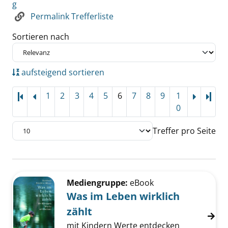
g
Permalink Trefferliste
Sortieren nach
aufsteigend sortieren
1
2
3
4
5
6
7
8
9
1
Letz
0
Treffer pro Seite
Suchergebnis
Zu den Suchfiltern springen
Mediengruppe:
eBook
Was im Leben wirklich
zählt
mit Kindern Werte entdecken