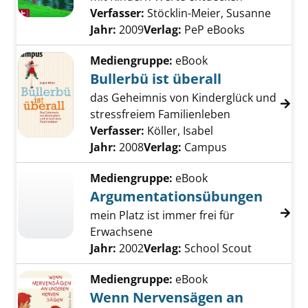
Verfasser:
Stöcklin-Meier, Susanne
Suche 
Jahr:
2009
Verlag:
PeP eBooks
Mediengruppe:
eBook
Bullerbü ist überall
das Geheimnis von Kinderglück und
stressfreiem Familienleben
Verfasser:
Köller, Isabel
Suche nach diese
Jahr:
2008
Verlag:
Campus
Mediengruppe:
eBook
Argumentationsübungen
mein Platz ist immer frei für
Erwachsene
Suche nach diesem Verfasser
Jahr:
2002
Verlag:
School Scout
Mediengruppe:
eBook
Wenn Nervensägen an