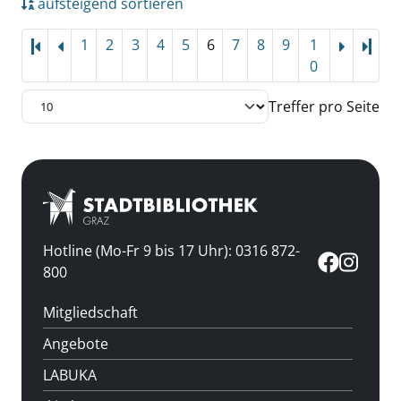
aufsteigend sortieren
1
2
3
4
5
6
7
8
9
1
Letz
0
Treffer pro Seite
Hotline (Mo-Fr 9 bis 17 Uhr): 0316 872-
800
Mitgliedschaft
Angebote
LABUKA