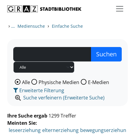
Zum Inhalt springen
Zu den Suchfiltern springen
Zur Trefferliste springen
›
...
›
Mediensuche
Einfache Suche
Wählen Sie die Medienart nach der Sie suchen wollen
Alle
Physische Medien
E-Medien
Erweiterte Filterung
Suche verfeinern (Erweiterte Suche)
Ihre Suche ergab
1299 Treffer
Meinten Sie:
leseerziehung
elternerziehung
bewegungserziehun