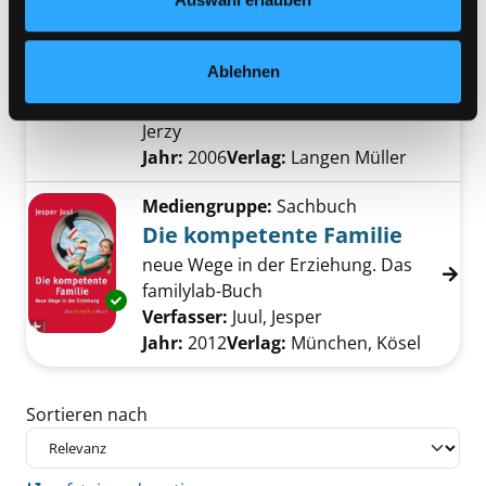
Mediengruppe:
eAudio
Coaching Kids
Ablehnen
die neue kreative Kindererziehung
Verfasser:
Schoeller, Philipp A.
;
May,
Jerzy
Suche nach diesem Verfasser
Jahr:
2006
Verlag:
Langen Müller
Mediengruppe:
Sachbuch
Die kompetente Familie
neue Wege in der Erziehung. Das
familylab-Buch
Exemplar-Details von Die kompetente Famili
Verfasser:
Juul, Jesper
Suche nach diesem 
Jahr:
2012
Verlag:
München, Kösel
Zu den Suchfiltern springen
Sortieren nach