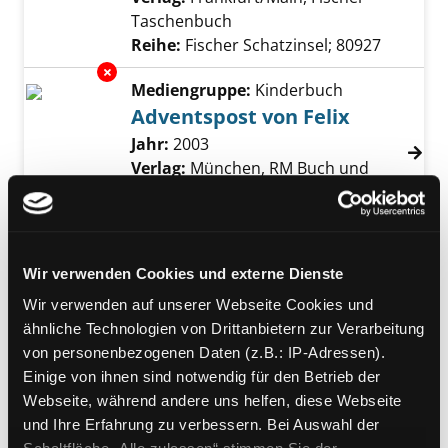
Taschenbuch
Reihe:
Fischer Schatzinsel; 80927
Exemplar-Details von Adventspost von Felix 
Mediengruppe:
Kinderbuch
Adventspost von Felix
Suche nach diesem Verfasser
Jahr:
2003
Verlag:
München, RM Buch und
Medien Vertrieb
Reihe:
Felix -Reihe
Exemplar-Details von Hinter verzauberten F
Mediengruppe:
Literatur CD
Wir verwenden Cookies und externe Dienste
Hinter verzauberten
Wir verwenden auf unserer Webseite Cookies und
Fenstern
ähnliche Technologien von Drittanbietern zur Verarbeitung
Lesung
von personenbezogenen Daten (z.B.: IP-Adressen).
Verfasser:
Funke, Cornelia
Suche nach die
Einige von ihnen sind notwendig für den Betrieb der
Jahr:
2001
Webseite, während andere uns helfen, diese Webseite
Verlag:
Dortmund, Igel-Records
und Ihre Erfahrung zu verbessern. Bei Auswahl der
Exemplar-Details von Der kleine David war a