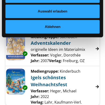
Exemplar-Details von Advents Zauber von A b
Nähere Informationen finden Sie in unserer
stimmungsvolle Zeit
Datenschutzerklärung
und in unserem
Impressum
.
Verfasser:
Krogh, Lise
;
Krogh,
Auswahl erlauben
Kristian Septimius
Suche nach diesem Ver
Jahr:
2007
Verlag:
Herford, Busse u. Seewald
Ablehnen
Mediengruppe:
Sachbuch
Adventskalender
originelle Ideen im Materialmix
Exemplar-Details von Adventskalender anzei
Verfasser:
Vogler, Dorothée
Suche nach d
Jahr:
2007
Verlag:
Freiburg, OZ
Mediengruppe:
Kinderbuch
Igels schönstes
Weihnachtsfest
Exemplar-Details von Igels schönstes Weihna
Verfasser:
Heger, Michael
Suche nach die
Jahr:
2022
Verlag:
Lahr, Kaufmann-Verl.