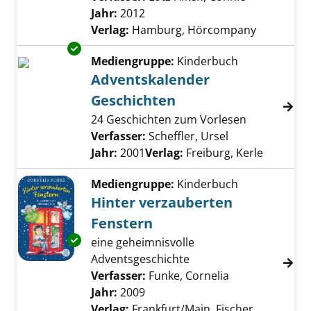
Jahr:
2012
Verlag:
Hamburg, Hörcompany
Exemplar-Details von Adventskalender Gesch
Mediengruppe:
Kinderbuch
Adventskalender
Geschichten
24 Geschichten zum Vorlesen
Verfasser:
Scheffler, Ursel
Suche nach die
Jahr:
2001
Verlag:
Freiburg, Kerle
Mediengruppe:
Kinderbuch
Hinter verzauberten
Fenstern
Exemplar-Details von Hinter verzauberten F
eine geheimnisvolle
Adventsgeschichte
Verfasser:
Funke, Cornelia
Suche nach die
Jahr:
2009
Verlag:
Frankfurt/Main, Fischer