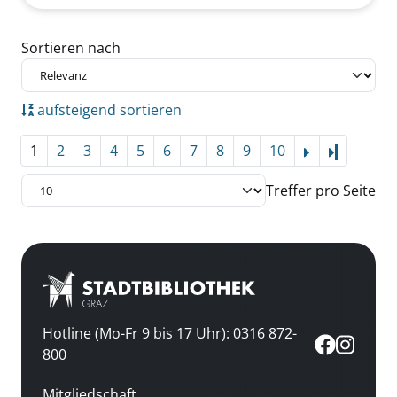
Zu den Suchfiltern springen
Sortieren nach
aufsteigend sortieren
1
2
3
4
5
6
7
8
9
10
Letzte Se
Treffer pro Seite
Hotline (Mo-Fr 9 bis 17 Uhr): 0316 872-
800
Mitgliedschaft