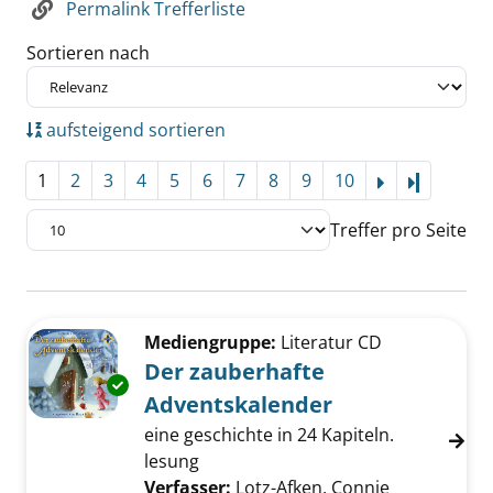
Permalink Trefferliste
Sortieren nach
aufsteigend sortieren
1
2
3
4
5
6
7
8
9
10
Letzte Se
Treffer pro Seite
Suchergebnis
Zu den Suchfiltern springen
Mediengruppe:
Literatur CD
Der zauberhafte
Exemplar-Details von Der zauberhafte Adven
Adventskalender
eine geschichte in 24 Kapiteln.
lesung
Verfasser:
Lotz-Afken, Connie
Suche nach 