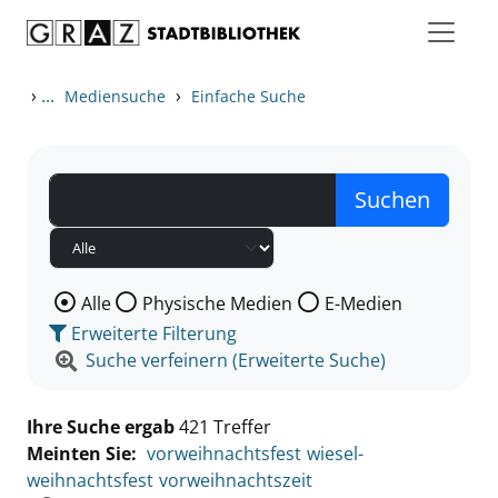
Zum Inhalt springen
Zu den Suchfiltern springen
Zur Trefferliste springen
›
...
›
Mediensuche
Einfache Suche
Wählen Sie die Medienart nach der Sie suchen wollen
Alle
Physische Medien
E-Medien
Erweiterte Filterung
Suche verfeinern (Erweiterte Suche)
Ihre Suche ergab
421 Treffer
Meinten Sie:
vorweihnachtsfest
wiesel-
weihnachtsfest
vorweihnachtszeit