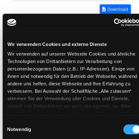
Zum
Download
Côte d'Azur
eine akustische Reise zwischen Marseille und
Monaco
Wir verwenden Cookies und externe Dienste
Mediengruppe:
eAudio
Suche nach diesem Verfasser
Wir verwenden auf unserer Webseite Cookies und ähnliche
Beschreibung ein-/ausblenden
Technologien von Drittanbietern zur Verarbeitung von
personenbezogenen Daten (z.B.: IP-Adressen). Einige von
Mehr Informationen ein-/ausblenden
ihnen sind notwendig für den Betrieb der Webseite, während
andere uns helfen, diese Webseite und Ihre Erfahrung zu
verbessern. Bei Auswahl der Schaltfläche „Alle zulassen“
stimmen Sie der Verwendung aller Cookies und Dienste,
Exemplare
sowohl von Drittanbietern als auch den eigenen, zu. Bitte
beachten Sie, dass bei Verwendung von Diensten und Setze
Zweigstelle:
Bibliothek digital
von Cookies von Drittanbietern, eine Verarbeitung in
Einwilligungsauswahl
Signatur:
unsicheren Drittländern (Länder außerhalb des EWR ohne
Notwendig
Standort 2:
adäquates Datenschutzniveau) stattfinden kann. In diesem