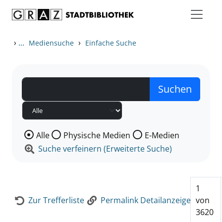
Zum Inhalt springen
Zur Detailanzeige springen
›
...
›
Mediensuche
Einfache Suche
Wählen Sie die Medienart nach der Sie suchen wollen
Alle
Physische Medien
E-Medien
Suche verfeinern (Erweiterte Suche)
1
Zur Trefferliste
Permalink Detailanzeige
von
3620