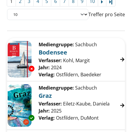
1
2
3
4
5
6
7
8
9
10
Letzte Se
Treffer pro Seite
Suchergebnis
Zu den Suchfiltern springen
Mediengruppe:
Sachbuch
Bodensee
Verfasser:
Kohl, Margit
Suche nach diesem
Jahr:
2024
Exemplar-Details von Bodensee anzeigen
Verlag:
Ostfildern, Baedeker
Mediengruppe:
Sachbuch
Graz
Verfasser:
Eiletz-Kaube, Daniela
Suche nac
Jahr:
2025
Exemplar-Details von Graz anzeigen
Verlag:
Ostfildern, DuMont