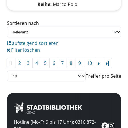
Reihe:
Marco Polo
Zu den Suchfiltern springen
Sortieren nach
aufsteigend sortieren
Filter löschen
1
2
3
4
5
6
7
8
9
10
Letzte Se
Treffer pro Seite
Hotline (Mo-Fr 9 bis 17 Uhr): 0316 872-