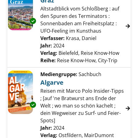
Graz
Altstadtblick vom Schloßberg : auf
den Spuren des Terminators :
Exemplar-Details von Graz anzeigen
Sonnenbaden am Freiheitsplatz :
UFO-Feeling im Kunsthaus
Verfasser:
Krasa, Daniel
Suche nach diese
Jahr:
2024
Verlag:
Bielefeld, Reise Know-How
Reihe:
Reise Know-How, City-Trip
Mediengruppe:
Sachbuch
Algarve
Reisen mit Marco Polo Insider-Tipps
; [auf 'ne Bratwurst ans Ende der
Exemplar-Details von Algarve anzeigen
Welt ; wo man so schön kachelt ;
dein Wegweiser zu Surf- und Feier-
Spots]
Suche nach diesem Verfasser
Jahr:
2024
Verlag:
Ostfildern, MairDumont