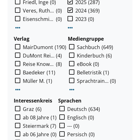
Friedl, Inge
(0)
2025
(287)
Veres, Ruth [Ill.]
(0)
2024
(369)
Eisenschmid, Rainer [Red.]
(0)
2023
(0)
Mehr Verfasser-Filter anzeigen
Mehr Jahr-Filter anzeigen
Verlag
Mediengruppe
MairDumont
(190)
Sachbuch
(649)
DuMont Reise-Verl.
(4)
Kinderbuch
(6)
Reise Know-How-Verl.
(8)
eBook
(0)
Baedeker
(11)
Belletristik
(1)
Müller M.
(1)
Sprachtrainingspaket
(0)
Mehr Verlag-Filter anzeigen
Mehr Mediengruppe-Filter an
Interessenkreis
Sprachen
Graz
(6)
Deutsch
(634)
ab 08 Jahre
(1)
Englisch
(0)
Steiermark
(7)
---
(0)
ab 06 Jahre
(0)
Persisch
(0)