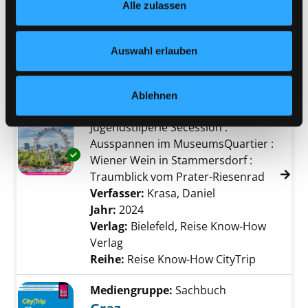
Alle zulassen
jederzeit widerrufen und Ihre Einstellungen verändern.
Verfasser:
Vreemann, Mirte
Suche nach di
Nähere Informationen finden Sie in unserer
Jahr:
2024
Datenschutzerklärung
und in unserem
Impressum
.
Verlag:
München, Bruckmann
Auswahl erlauben
Reihe:
Happy time guide
Mediengruppe:
Sachbuch
Ablehnen
Wien
Jugendstilperle Secession :
Ausspannen im MuseumsQuartier :
Exemplar-Details von Wien anzeigen
Wiener Wein in Stammersdorf :
Traumblick vom Prater-Riesenrad
Verfasser:
Krasa, Daniel
Suche nach diese
Jahr:
2024
Verlag:
Bielefeld, Reise Know-How
Verlag
Reihe:
Reise Know-How CityTrip
Mediengruppe:
Sachbuch