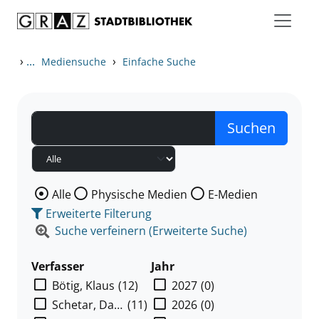
Zum Inhalt springen
Zu den Suchfiltern springen
Zur Trefferliste springen
›
...
›
Mediensuche
Einfache Suche
Wählen Sie die Medienart nach der Sie suchen wollen
Alle
Physische Medien
E-Medien
Erweiterte Filterung
Suche verfeinern (Erweiterte Suche)
Suchfilter
Zur Trefferliste springen
Verfasser
Jahr
Bötig, Klaus
(12)
2027
(0)
Schetar, Daniela
(11)
2026
(0)