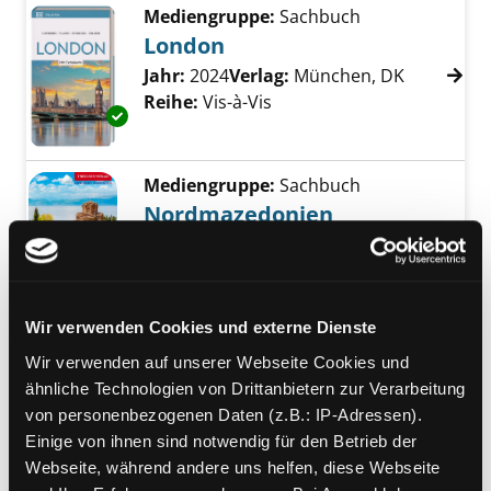
Mediengruppe:
Sachbuch
London
Suche nach diesem Verfasser
Jahr:
2024
Verlag:
München, DK
Reihe:
Vis-à-Vis
Exemplar-Details von London anzeigen
Mediengruppe:
Sachbuch
Nordmazedonien
mit Skopje, Ohridsee und allen
Nationalparks
Exemplar-Details von Nordmazedonien anze
Verfasser:
Bingel, Markus
Suche nach dies
Jahr:
2025
Wir verwenden Cookies und externe Dienste
Verlag:
Berlin, Trescher Verlag
Wir verwenden auf unserer Webseite Cookies und
Reihe:
Trescher Reiseführer
ähnliche Technologien von Drittanbietern zur Verarbeitung
von personenbezogenen Daten (z.B.: IP-Adressen).
Mediengruppe:
Sachbuch
Einige von ihnen sind notwendig für den Betrieb der
Glücksorte in Cornwall
Webseite, während andere uns helfen, diese Webseite
fahr hin & werd glücklich