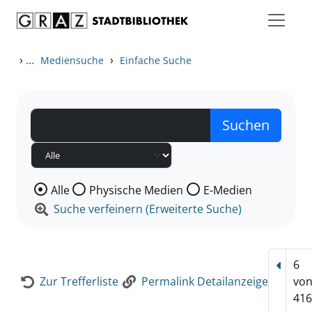
Zum Inhalt springen
Zur Detailanzeige springen
›
...
›
Mediensuche
Einfache Suche
Wählen Sie die Medienart nach der Sie suchen wollen
Alle
Physische Medien
E-Medien
Suche verfeinern (Erweiterte Suche)
6
Vorhe
Zur Trefferliste
Permalink Detailanzeige
vo
416