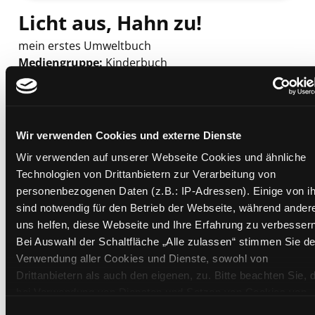
Licht aus, Hahn zu!
mein erstes Umweltbuch
Mediengruppe:
Kinderbuch
Suche nach diesem Verfasser
Beschreibung ein-/ausblenden
Mehr Informationen ein-/ausblenden
Wir verwenden Cookies und externe Dienste
Wir verwenden auf unserer Webseite Cookies und ähnliche
Technologien von Drittanbietern zur Verarbeitung von
Exemplare
personenbezogenen Daten (z.B.: IP-Adressen). Einige von i
sind notwendig für den Betrieb der Webseite, während ander
Zweigstelle:
Andritz
uns helfen, diese Webseite und Ihre Erfahrung zu verbessern
Signatur:
JD.K LIC
Bei Auswahl der Schaltfläche „Alle zulassen“ stimmen Sie de
Verwendung aller Cookies und Dienste, sowohl von
Standort 2:
Ausleihe
Drittanbietern als auch den eigenen, zu. Bitte beachten Sie, 
Status:
Entliehen
bei Verwendung von Diensten und Setzen von Cookies von
Vorbestellungen:
0
Drittanbietern, eine Verarbeitung in unsicheren Drittländern
Einwilligungsauswahl