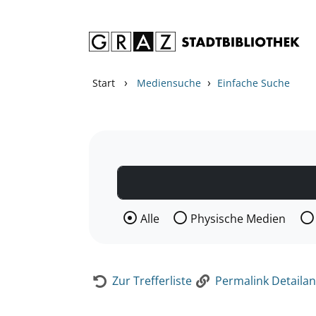
Zum Inhalt springen
Zur Detailanzeige springen
›
›
Start
Mediensuche
Einfache Suche
Wählen Sie die Medienart nach der Si
Alle
Physische Medien
Zur Trefferliste
Permalink Detailan