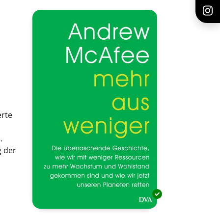
erte
.
 der