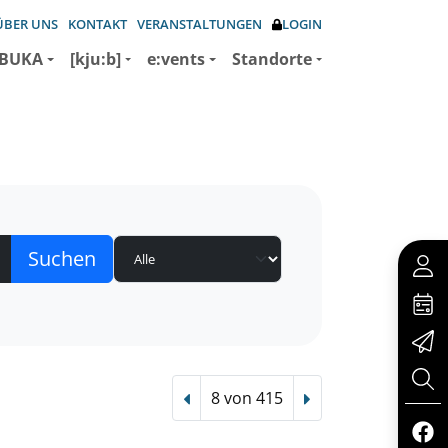
ÜBER UNS
KONTAKT
VERANSTALTUNGEN
LOGIN
BUKA
[kju:b]
e:vents
Standorte
8 von 415
Vorheriger Treffer
Nächster Treffer