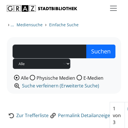
Zum Inhalt springen
Zur Detailanzeige springen
›
...
›
Mediensuche
Einfache Suche
Wählen Sie die Medienart nach der Sie suchen wollen
Alle
Physische Medien
E-Medien
Suche verfeinern (Erweiterte Suche)
1
Zur Trefferliste
Permalink Detailanzeige
von
3