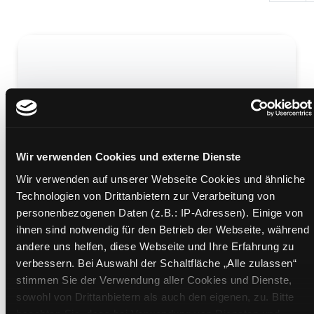
Krieg gegen das Kalifat
der Westen, die Kurden und die Bedrohung
Wir verwenden Cookies und externe Dienste
"Islamischer Staat"
Mediengruppe:
Kinderbuch
Wir verwenden auf unserer Webseite Cookies und ähnliche
Verfasser:
Schneider, Wieland
Technologien von Drittanbietern zur Verarbeitung von
Übergeordnetes Werk:
Dorthin kann ich nicht
personenbezogenen Daten (z.B.: IP-Adressen). Einige von
zurück
ihnen sind notwendig für den Betrieb der Webseite, während
andere uns helfen, diese Webseite und Ihre Erfahrung zu
Beschreibung ein-/ausblenden
verbessern. Bei Auswahl der Schaltfläche „Alle zulassen“
stimmen Sie der Verwendung aller Cookies und Dienste,
Mehr Informationen ein-/ausblenden
sowohl von Drittanbietern als auch den eigenen, zu. Bitte
beachten Sie, dass bei Verwendung von Diensten und