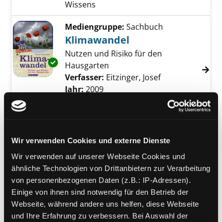
Wissens
Mediengruppe:
Sachbuch
Klimawandel
Nutzen und Risiko für den
Exemplar-Details von Klimawandel anzeigen
Hausgarten
Verfasser:
Eitzinger, Josef
Suche nach dies
Jahr:
2009
Verlag:
Leopoldsdorf,
Österreichischer Agrar
Mediengruppe:
Jugendbuch
Wir verwenden Cookies und externe Dienste
Sonne, Wind und Regen
Wir verwenden auf unserer Webseite Cookies und
eine Wetterkunde in Zeiten des
ähnliche Technologien von Drittanbietern zur Verarbeitung
Klimawandels
Exemplar-Details von Sonne, Wind und Rege
von personenbezogenen Daten (z.B.: IP-Adressen).
Verfasser:
Staguhn, Gerhard
Suche nach d
Einige von ihnen sind notwendig für den Betrieb der
Jahr:
2008
Verlag:
München, Hanser
Webseite, während andere uns helfen, diese Webseite
und Ihre Erfahrung zu verbessern. Bei Auswahl der
Mediengruppe:
Jugendbuch