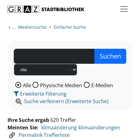
Zum Inhalt springen
Zu den Suchfiltern springen
Zur Trefferliste springen
›
...
›
Mediensuche
Einfache Suche
Wählen Sie die Medienart nach der Sie suchen wollen
Alle
Physische Medien
E-Medien
Erweiterte Filterung
Suche verfeinern (Erweiterte Suche)
Ihre Suche ergab
620 Treffer
Meinten Sie:
klimaänderung
klimaänderungen
Permalink Trefferliste