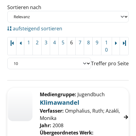
Sortieren nach
aufsteigend sortieren
1
2
3
4
5
6
7
8
9
1
Letz
0
Treffer pro Seite
Suchergebnis
Zu den Suchfiltern springen
Mediengruppe:
Jugendbuch
Klimawandel
Verfasser:
Omphalius, Ruth
;
Azakli,
Monika
Jahr:
2008
Übergeordnetes Werk: