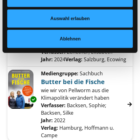
Verlag:
Hamburg, Rowohlt
Nähere Informationen finden Sie in unserer
Datenschutzerklärung
und in unserem
Impressum
.
Auswahl erlauben
Mediengruppe:
Sachbuch
Im Namen des Klimas
warum die Zukunft mehr Vernunft
Ablehnen
Exemplar-Details von Im Namen des Klimas 
braucht
Verfasser:
Zehetner, Elisabeth
Suche nach
Jahr:
2024
Verlag:
Salzburg, Ecowing
Mediengruppe:
Sachbuch
Butter bei die Fische
wie wir von Pellworm aus die
Klimapolitik verändert haben
Exemplar-Details von Butter bei die Fische a
Verfasser:
Backsen, Sophie
;
Backsen, Silke
Suche nach diesem Verfass
Jahr:
2022
Verlag:
Hamburg, Hoffmann u.
Campe