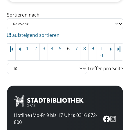
Zu den Suchfiltern springen
Sortieren nach
aufsteigend sortieren
1
2
3
4
5
6
7
8
9
1
Letz
0
Treffer pro Seite
Hotline (Mo-Fr 9 bis 17 Uhr): 0316 872-
800