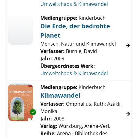
Umweltchaos & Klimawandel
Mediengruppe:
Kinderbuch
Die Erde, der bedrohte
Planet
Mensch, Natur und Klimawandel
Verfasser:
Burnie, David
Jahr:
2009
Übergeordnetes Werk:
Umweltchaos & Klimawandel
Mediengruppe:
Kinderbuch
Klimawandel
Verfasser:
Omphalius, Ruth
;
Azakli,
Monika
Suche nach diesem Verfasser
Exemplar-Details von Klimawandel anzeigen
Jahr:
2008
Verlag:
Würzburg, Arena-Verl.
Reihe:
Arena - Bibliothek des