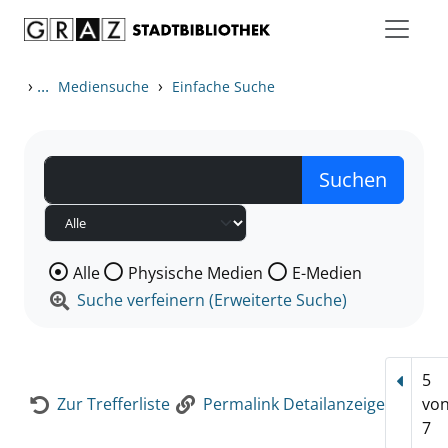
Zum Inhalt springen
Zur Detailanzeige springen
›
...
›
Mediensuche
Einfache Suche
Wählen Sie die Medienart nach der Sie suchen wollen
Alle
Physische Medien
E-Medien
Suche verfeinern (Erweiterte Suche)
5
Vorhe
Zur Trefferliste
Permalink Detailanzeige
vo
7