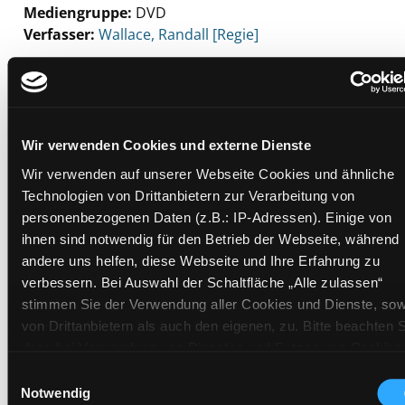
Mediengruppe:
DVD
Verfasser:
Suche nach diesem Verfasser
Wallace, Randall [Regie]
Beschreibung ein-/ausblenden
Mehr Informationen ein-/ausblenden
Wir verwenden Cookies und externe Dienste
Wir verwenden auf unserer Webseite Cookies und ähnliche
Exemplare
Technologien von Drittanbietern zur Verarbeitung von
personenbezogenen Daten (z.B.: IP-Adressen). Einige von
Zweigstelle:
Mediathek
ihnen sind notwendig für den Betrieb der Webseite, während
Signatur:
TV.DG SEC
andere uns helfen, diese Webseite und Ihre Erfahrung zu
verbessern. Bei Auswahl der Schaltfläche „Alle zulassen“
Standort 2:
Ausleihe
stimmen Sie der Verwendung aller Cookies und Dienste, sow
Status:
Verfügbar
von Drittanbietern als auch den eigenen, zu. Bitte beachten S
Vorbestellungen:
0
dass bei Verwendung von Diensten und Setzen von Cookies
Mediengruppe:
DVD
von Drittanbietern, eine Verarbeitung in unsicheren Drittlände
Einwilligungsauswahl
(Länder außerhalb des EWR ohne adäquates
Frist:
Notwendig