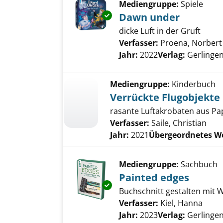
Mediengruppe:
Spiele
Exemplar-Details von Dawn un
Dawn under
dicke Luft in der Gruft
Verfasser:
Proena, Norbert
Jahr:
2022
Verlag:
Gerlingen
Mediengruppe:
Kinderbuch
Verrückte Flugobjekte
rasante Luftakrobaten aus Pap
Verfasser:
Saile, Christian
Jahr:
2021
Übergeordnetes W
Mediengruppe:
Sachbuch
Painted edges
Exemplar-Details von Painted 
Buchschnitt gestalten mit 
Verfasser:
Kiel, Hanna
Such
Jahr:
2023
Verlag:
Gerlingen