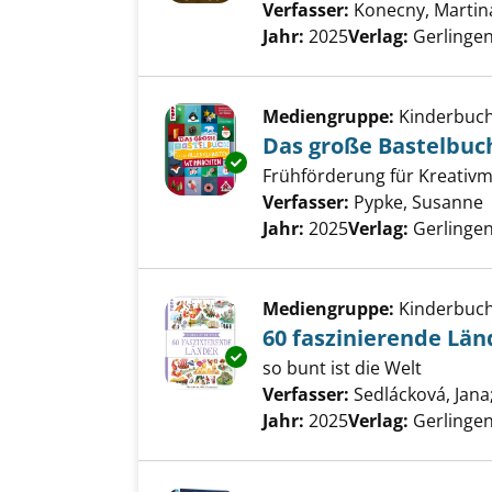
Verfasser:
Konecny, Martin
Jahr:
2025
Verlag:
Gerlingen
Mediengruppe:
Kinderbuc
Das große Bastelbuch
Exemplar-Details von Das große
Frühförderung für Kreativmi
Verfasser:
Pypke, Susanne
Jahr:
2025
Verlag:
Gerlingen
Mediengruppe:
Kinderbuc
60 faszinierende Län
Exemplar-Details von 60 faszi
so bunt ist die Welt
Verfasser:
Sedlácková, Jana
Jahr:
2025
Verlag:
Gerlingen