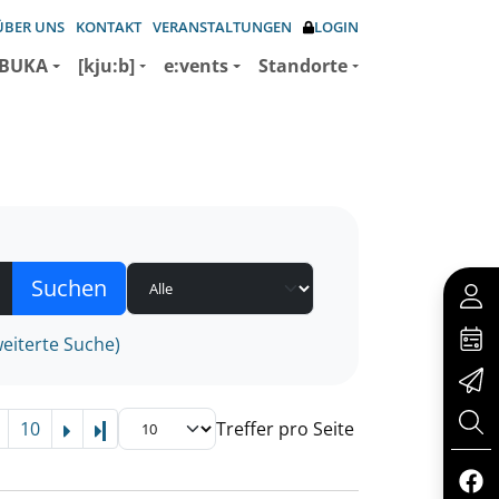
ÜBER UNS
KONTAKT
VERANSTALTUNGEN
LOGIN
BUKA
[kju:b]
e:vents
Standorte
eiterte Suche)
10
Treffer pro Seite
Letzte Seite