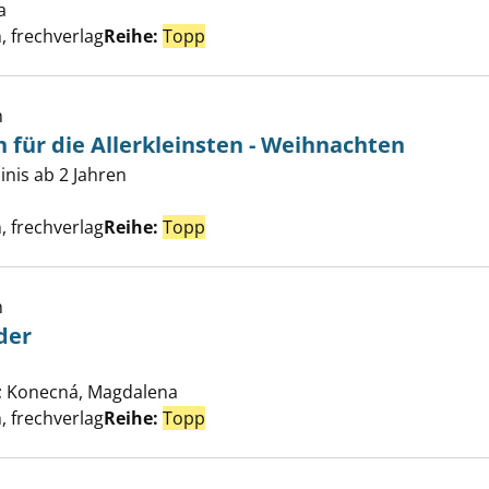
a
Suche nach diesem Verfasser
, frechverlag
Reihe:
Topp
h
 für die Allerkleinsten - Weihnachten
 Bastelbuch für die Allerkleinsten - Weihnachten anzeigen
nis ab 2 Jahren
Suche nach diesem Verfasser
, frechverlag
Reihe:
Topp
h
der
nierende Länder anzeigen
;
Konecná, Magdalena
Suche nach diesem Verfasser
, frechverlag
Reihe:
Topp