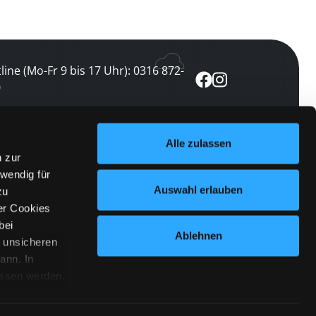
line (Mo-Fr 9 bis 17 Uhr): 0316 872-
0
ewsletter abonnieren
Alle zulassen
n zur
 keine Veranstaltung verpassen
wendig für
etzt abonnieren
Auswahl erlauben
zu
er Cookies
bei
Ablehnen
n unsicheren
ann. In
ossen werden.
Cookies
|
Impressum
|
Datenschutz
willigung
anmelden
 Punkt