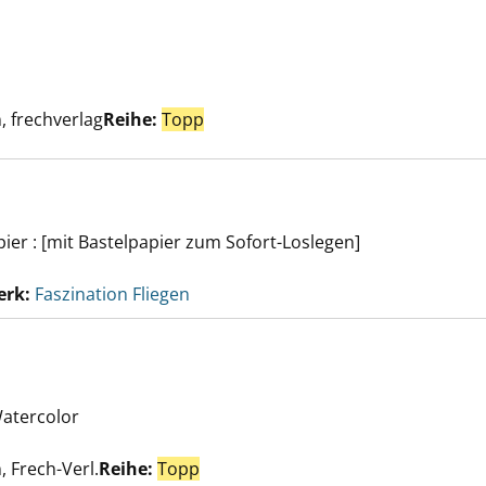
der anzeigen
Suche nach diesem Verfasser
, frechverlag
Reihe:
Topp
ier : [mit Bastelpapier zum Sofort-Loslegen]
erk:
Faszination Fliegen
edges anzeigen
Watercolor
e nach diesem Verfasser
, Frech-Verl.
Reihe:
Topp