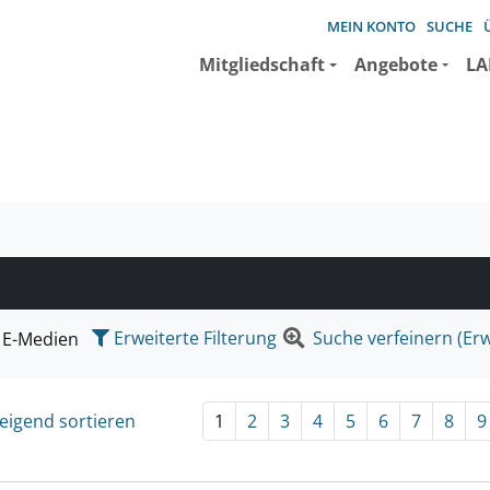
MEIN KONTO
SUCHE
Mitgliedschaft
Angebote
LA
e suchen wollen.
Erweiterte Filterung
Suche verfeinern (Erw
E-Medien
eigend sortieren
1
2
3
4
5
6
7
8
9