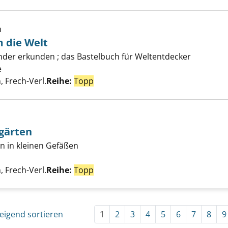
h
 die Welt
stelreise um die Welt anzeigen
änder erkunden ; das Bastelbuch für Weltentdecker
e
Suche nach diesem Verfasser
, Frech-Verl.
Reihe:
Topp
gärten
rnde Tassengärten anzeigen
n in kleinen Gefäßen
Suche nach diesem Verfasser
, Frech-Verl.
Reihe:
Topp
eigend sortieren
1
2
3
4
5
6
7
8
9