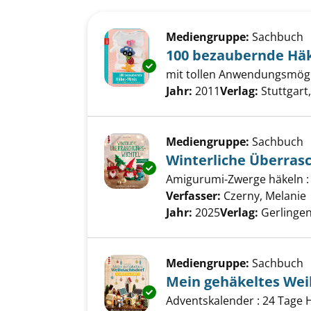
Suchergebnis
Zu den Suchfiltern springen
Mediengruppe:
Sachbuch
100 bezaubernde Hä
Exemplar-Details von 100 bez
mit tollen Anwendungsmögl
Suche nach diesem Verfass
Jahr:
2011
Verlag:
Stuttgart
Mediengruppe:
Sachbuch
Winterliche Überras
Exemplar-Details von Winterli
Amigurumi-Zwerge häkeln : 
Verfasser:
Czerny, Melanie
Jahr:
2025
Verlag:
Gerlingen
Mediengruppe:
Sachbuch
Mein gehäkeltes Wei
Exemplar-Details von Mein geh
Adventskalender : 24 Tage 