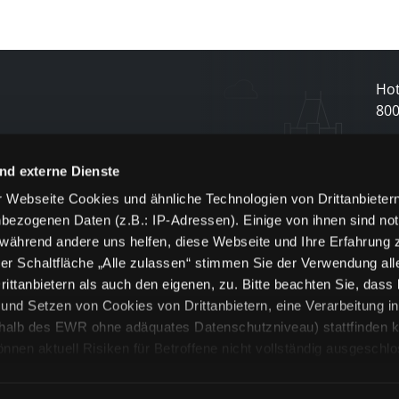
Hot
80
N
nd externe Dienste
 Webseite Cookies und ähnliche Technologien von Drittanbieter
und
bezogenen Daten (z.B.: IP-Adressen). Einige von ihnen sind not
j
 während andere uns helfen, diese Webseite und Ihre Erfahrung 
er Schaltfläche „Alle zulassen“ stimmen Sie der Verwendung all
ittanbietern als auch den eigenen, zu. Bitte beachten Sie, dass 
nd Setzen von Cookies von Drittanbietern, eine Verarbeitung i
rhalb des EWR ohne adäquates Datenschutzniveau) stattfinden k
n aktuell Risiken für Betroffene nicht vollständig ausgeschl
en
lche Cookies oder Dienste erfolgt nur, wenn Sie die jeweilige Ein
n“) oder auf die Schaltfläche „Alle zulassen“ klicken. Unter dem