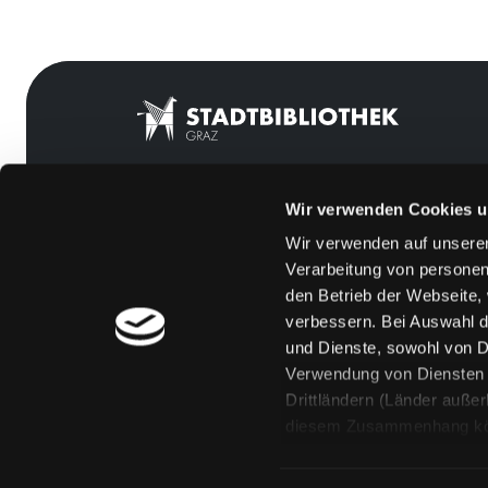
Wir verwenden Cookies u
Mitgliedschaft
Feedback
Wir verwenden auf unserer
Angebote
Kontakt
Verarbeitung von personen
LABUKA
Über uns
den Betrieb der Webseite,
verbessern. Bei Auswahl d
[kju:b]
Jobs
und Dienste, sowohl von Dr
News
Medienwunsch
Verwendung von Diensten u
Drittländern (Länder auße
Veranstaltungen
FAQs
diesem Zusammenhang könne
Standorte
Überweisungsdat
Eine Verarbeitung durch so
erteilen („Auswahl erlaube