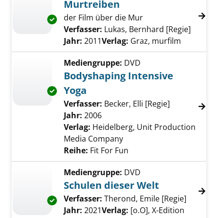
Murtreiben
der Film über die Mur
Exemplar-Details von Murtreiben anzeigen
Verfasser:
Lukas, Bernhard [Regie]
Suche 
Jahr:
2011
Verlag:
Graz, murfilm
Mediengruppe:
DVD
Bodyshaping Intensive
Yoga
Exemplar-Details von Bodyshaping Intensive
Verfasser:
Becker, Elli [Regie]
Suche nach d
Jahr:
2006
Verlag:
Heidelberg, Unit Production
Media Company
Reihe:
Fit For Fun
Mediengruppe:
DVD
Schulen dieser Welt
Verfasser:
Therond, Emile [Regie]
Suche n
Exemplar-Details von Schulen dieser Welt an
Jahr:
2021
Verlag:
[o.O], X-Edition