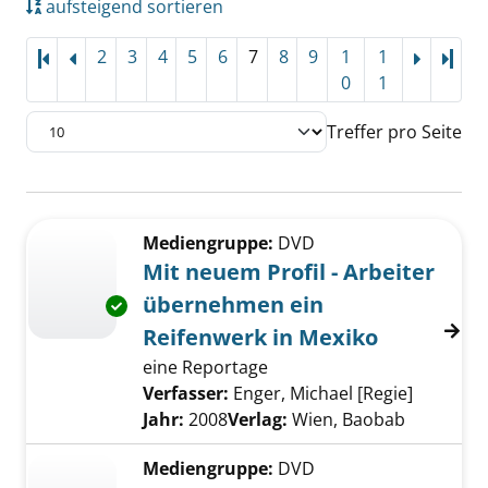
aufsteigend sortieren
2
3
4
5
6
7
8
9
1
1
Letz
0
1
Treffer pro Seite
Suchergebnis
Zu den Suchfiltern springen
Mediengruppe:
DVD
Mit neuem Profil - Arbeiter
übernehmen ein
Exemplar-Details von Mit neuem Profil - Arb
Reifenwerk in Mexiko
eine Reportage
Verfasser:
Enger, Michael [Regie]
Suche na
Jahr:
2008
Verlag:
Wien, Baobab
Mediengruppe:
DVD