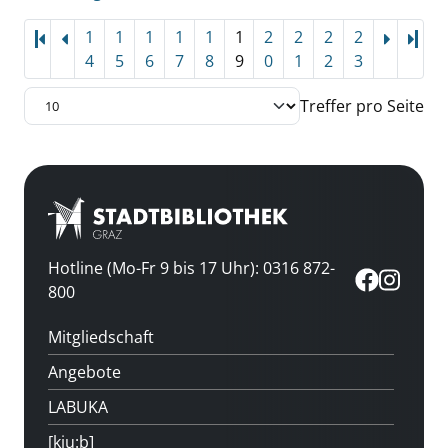
1
1
1
1
1
1
2
2
2
2
Letz
4
5
6
7
8
9
0
1
2
3
Treffer pro Seite
Hotline (Mo-Fr 9 bis 17 Uhr): 0316 872-
800
Mitgliedschaft
Angebote
LABUKA
[kju:b]