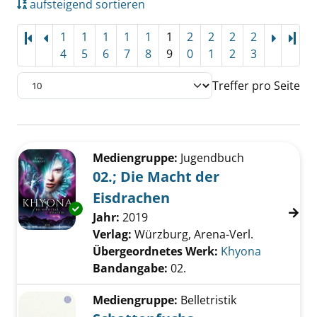
aufsteigend sortieren
1
1
1
1
1
1
2
2
2
2
Letz
4
5
6
7
8
9
0
1
2
3
Treffer pro Seite
Suchergebnis
Zu den Suchfiltern springen
Mediengruppe:
Jugendbuch
02.; Die Macht der
Eisdrachen
Exemplar-Details von 02.; Die Macht der Eis
Suche nach diesem Verfasser
Jahr:
2019
Verlag:
Würzburg, Arena-Verl.
Übergeordnetes Werk:
Khyona
Bandangabe:
02.
Mediengruppe:
Belletristik