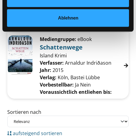
Verfasser:
Arnaldur Indriðason
Suche nac
Jahr:
2005
Verlag:
Bergisch Gladbach, Lübbe
Ablehnen
Reihe:
Kommissar Erlendur; 1
Mediengruppe:
eBook
Schattenwege
Island Krimi
Verfasser:
Arnaldur Indriðason
Suche nac
Jahr:
2015
Verlag:
Köln, Bastei Lübbe
Vorbestellbar:
Ja
Nein
Voraussichtlich entliehen bis:
Zu den Suchfiltern springen
Sortieren nach
aufsteigend sortieren