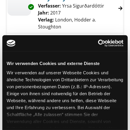
Verfasser:
Yrsa Sigurðardóttir
Suche nach
Exemplar-Details von Why did you lie? anzeig
Jahr:
2017
Verlag:
London, Hodder a.
Stoughton
Mediengruppe:
Kinderbuch
Pferde und Ponys
[Sonderausgabe]
Exemplar-Details von Pferde und Ponys anze
Verfasser:
Behling, Silke
Suche nach diese
Wir verwenden Cookies und externe Dienste
Jahr:
2016
Wir verwenden auf unserer Webseite Cookies und
Verlag:
Nürnberg, Tessloff
ähnliche Technologien von Drittanbietern zur Verarbeitung
Reihe:
Was ist Was
von personenbezogenen Daten (z.B.: IP-Adressen).
Einige von ihnen sind notwendig für den Betrieb der
Mediengruppe:
Belletristik
Webseite, während andere uns helfen, diese Webseite
Tage der Schuld
und Ihre Erfahrung zu verbessern. Bei Auswahl der
Island Krimi
Exemplar-Details von Tage der Schuld anzeig
Schaltfläche „Alle zulassen“ stimmen Sie der
Verfasser:
Arnaldur Indriðason
Suche nac
Verwendung aller Cookies und Dienste, sowohl von
Jahr:
2016
Verlag:
Köln, Lübbe
Drittanbietern als auch den eigenen, zu. Bitte beachten