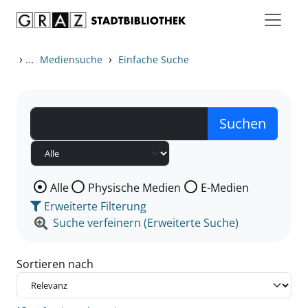
Zum Inhalt springen
Zu den Suchfiltern springen
Zur Trefferliste springen
›
...
›
Mediensuche
Einfache Suche
Wählen Sie die Medienart nach der Sie suchen wollen
Alle
Physische Medien
E-Medien
Erweiterte Filterung
Suche verfeinern (Erweiterte Suche)
Sortieren nach