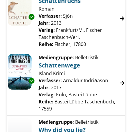
Schattenfuchs
Roman
Verfasser:
Sjón
Suche nach diesem Verfas
Exemplar-Details von Schattenfuchs anzeige
Jahr:
2013
Verlag:
Frankfurt/M., Fischer
Taschenbuch-Verl.
Reihe:
Fischer; 17800
Mediengruppe:
Belletristik
Schattenwege
Island Krimi
Verfasser:
Arnaldur Indriðason
Suche nac
Exemplar-Details von Schattenwege anzeige
Jahr:
2017
Verlag:
Köln, Bastei Lübbe
Reihe:
Bastei Lübbe Taschenbuch;
17559
Mediengruppe:
Belletristik
Why did you lie?