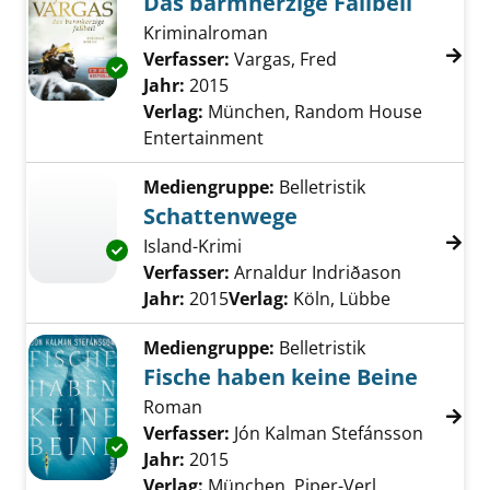
Das barmherzige Fallbeil
Kriminalroman
Verfasser:
Vargas, Fred
Suche nach diesem
Exemplar-Details von Das barmherzige Fallbe
Jahr:
2015
Verlag:
München, Random House
Entertainment
Mediengruppe:
Belletristik
Schattenwege
Island-Krimi
Exemplar-Details von Schattenwege anzeige
Verfasser:
Arnaldur Indriðason
Suche nac
Jahr:
2015
Verlag:
Köln, Lübbe
Mediengruppe:
Belletristik
Fische haben keine Beine
Roman
Verfasser:
Jón Kalman Stefánsson
Suche n
Exemplar-Details von Fische haben keine Bei
Jahr:
2015
Verlag:
München, Piper-Verl.