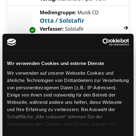
Mediengruppe:
Musik CD
Otta / Solstafir
Verfasser:
Solstafir
Suche nach diesem Ve
Exemplar-Details von Otta / Solstafir anzeige
Jahr:
2014
Verlag:
[o.O.], Season of Mist
Mediengruppe:
Belletristik
Wir verwenden Cookies und externe Dienste
Das Seelenhaus
Roman
Wir verwenden auf unserer Webseite Cookies und
Verfasser:
Kent, Hannah
Suche nach dies
ähnliche Technologien von Drittanbietern zur Verarbeitung
Exemplar-Details von Das Seelenhaus anzeig
Jahr:
2014
Verlag:
München, Knaur
von personenbezogenen Daten (z.B.: IP-Adressen).
Einige von ihnen sind notwendig für den Betrieb der
Webseite, während andere uns helfen, diese Webseite
Mediengruppe:
Sachbuch
und Ihre Erfahrung zu verbessern. Bei Auswahl der
Hören Sie gut zu und
Schaltfläche „Alle zulassen“ stimmen Sie der
wiederholen Sie!!!
Verwendung aller Cookies und Dienste, sowohl von
wie ich einmal Bürgermeister wurde
Exemplar-Details von Hören Sie gut zu und wi
Drittanbietern als auch den eigenen, zu. Bitte beachten