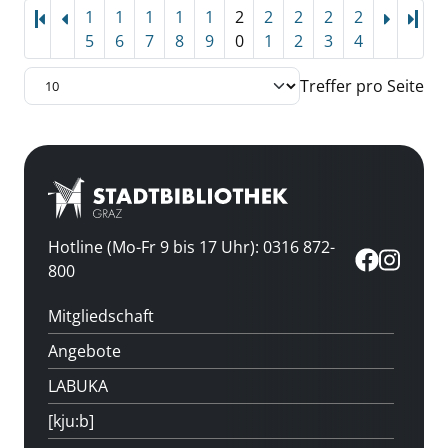
1
1
1
1
1
2
2
2
2
2
Letz
5
6
7
8
9
0
1
2
3
4
Treffer pro Seite
Hotline (Mo-Fr 9 bis 17 Uhr): 0316 872-
800
Mitgliedschaft
Angebote
LABUKA
[kju:b]