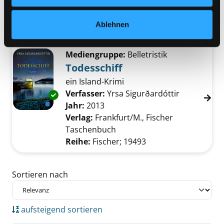
Verlag:
Köln, Bastei Lübbe
Vorbestellbar:
Ja
Nein
Ablehnen
Voraussichtlich entliehen bis:
Mediengruppe:
Belletristik
Todesschiff
ein Island-Krimi
Verfasser:
Yrsa Sigurðardóttir
Suche nach
Exemplar-Details von Todesschiff anzeigen
Jahr:
2013
Verlag:
Frankfurt/M., Fischer
Taschenbuch
Reihe:
Fischer; 19493
Zu den Suchfiltern springen
Sortieren nach
aufsteigend sortieren