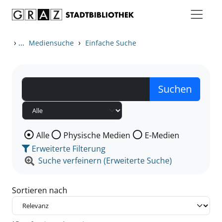
Zum Inhalt springen
Zu den Suchfiltern springen
Zur Trefferliste springen
›
...
›
Mediensuche
Einfache Suche
Wählen Sie die Medienart nach der Sie suchen wollen
Alle
Physische Medien
E-Medien
Erweiterte Filterung
Suche verfeinern (Erweiterte Suche)
Sortieren nach