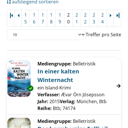
aufsteigend sortieren
1
1
1
1
1
2
2
2
2
2
Letz
5
6
7
8
9
0
1
2
3
4
Treffer pro Seite
Suchergebnis
Zu den Suchfiltern springen
Mediengruppe:
Belletristik
In einer kalten
Winternacht
ein Island-Krimi
Exemplar-Details von In einer kalten Wintern
Verfasser:
Ævar Örn Jósepsson
Suche nac
Jahr:
2015
Verlag:
München, Btb
Reihe:
Btb; 74174
Mediengruppe:
Belletristik