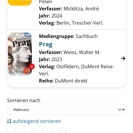
Pilsen
Verfasser:
Micklitza, André
Suche nach di
Jahr:
2024
Verlag:
Berlin, Trescher-Verl.
Mediengruppe:
Sachbuch
Prag
Verfasser:
Weiss, Walter M.
Suche nach di
Jahr:
2023
Exemplar-Details von Prag anzeigen
Verlag:
Ostfildern, DuMont Reise-
Verl.
Reihe:
DuMont direkt
Zu den Suchfiltern springen
Sortieren nach
aufsteigend sortieren