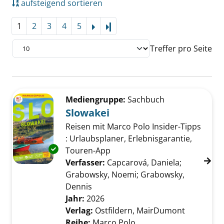
aufsteigend sortieren
1
2
3
4
5
Letzte Seite
Treffer pro Seite
Suchergebnis
Zu den Suchfiltern springen
Mediengruppe:
Sachbuch
Slowakei
Reisen mit Marco Polo Insider-Tipps
: Urlaubsplaner, Erlebnisgarantie,
Exemplar-Details von Slowakei anzeigen
Touren-App
Verfasser:
Capcarová, Daniela
;
Grabowsky, Noemi
;
Grabowsky,
Dennis
Suche nach diesem Verfasser
Jahr:
2026
Verlag:
Ostfildern, MairDumont
Reihe:
Marco Polo