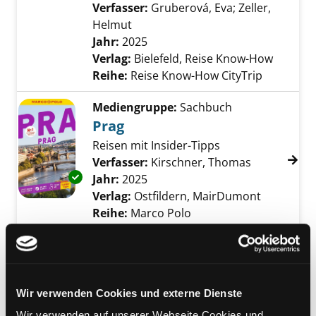
Verfasser:
Gruberová, Eva
;
Zeller,
Helmut
Suche nach diesem Verfasser
Jahr:
2025
Verlag:
Bielefeld, Reise Know-How
Reihe:
Reise Know-How CityTrip
Mediengruppe:
Sachbuch
Prag
Reisen mit Insider-Tipps
Verfasser:
Kirschner, Thomas
Suche nach 
Exemplar-Details von Prag anzeigen
Jahr:
2025
Verlag:
Ostfildern, MairDumont
Reihe:
Marco Polo
Mediengruppe:
Sachbuch
Tschechien
Böhmen, Mähren, Prag,
Wir verwenden Cookies und externe Dienste
Riesengebirge, Bäderdreieck
Exemplar-Details von Tschechien anzeigen
Wir verwenden auf unserer Webseite Cookies und