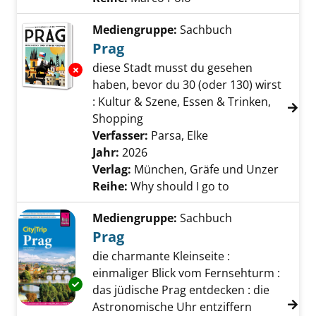
Mediengruppe:
Sachbuch
Prag
diese Stadt musst du gesehen
Exemplar-Details von Prag anzeigen
haben, bevor du 30 (oder 130) wirst
: Kultur & Szene, Essen & Trinken,
Shopping
Verfasser:
Parsa, Elke
Suche nach diesem 
Jahr:
2026
Verlag:
München, Gräfe und Unzer
Reihe:
Why should I go to
Mediengruppe:
Sachbuch
Prag
die charmante Kleinseite :
einmaliger Blick vom Fernsehturm :
Exemplar-Details von Prag anzeigen
das jüdische Prag entdecken : die
Astronomische Uhr entziffern