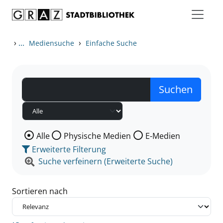
Zum Inhalt springen
Zu den Suchfiltern springen
Zur Trefferliste springen
›
...
›
Mediensuche
Einfache Suche
Wählen Sie die Medienart nach der Sie suchen wollen
Alle
Physische Medien
E-Medien
Erweiterte Filterung
Suche verfeinern (Erweiterte Suche)
Sortieren nach