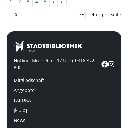
1
2
3
4
5
Letzte Seite
Treffer pro Seite
Hotline (Mo-Fr 9 bis 17 Uhr): 0316 872-
800
Mitgliedschaft
Angebote
LABUKA
[kju:b]
News