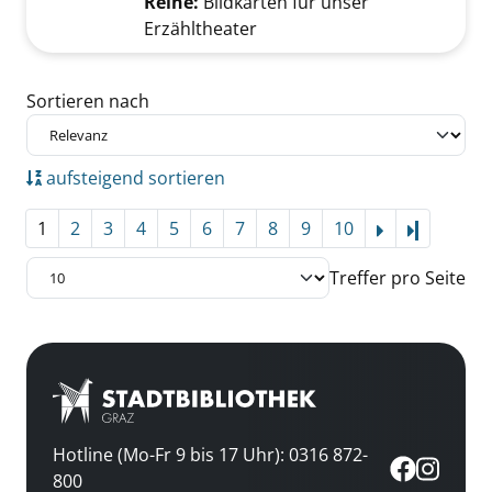
Reihe:
Bildkarten für unser
Erzähltheater
Zu den Suchfiltern springen
Sortieren nach
aufsteigend sortieren
1
2
3
4
5
6
7
8
9
10
Letzte Se
Treffer pro Seite
Hotline (Mo-Fr 9 bis 17 Uhr): 0316 872-
800