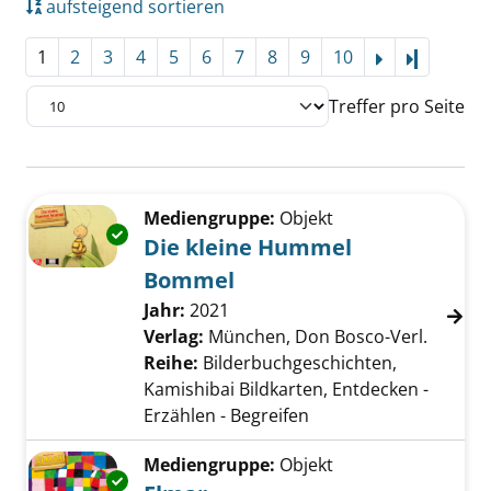
aufsteigend sortieren
1
2
3
4
5
6
7
8
9
10
Letzte Se
Treffer pro Seite
Suchergebnis
Zu den Suchfiltern springen
Mediengruppe:
Objekt
Exemplar-Details von Die kleine Hummel Bo
Die kleine Hummel
Bommel
Suche nach diesem Verfasser
Jahr:
2021
Verlag:
München, Don Bosco-Verl.
Reihe:
Bilderbuchgeschichten,
Kamishibai Bildkarten, Entdecken -
Erzählen - Begreifen
Mediengruppe:
Objekt
Exemplar-Details von Elmar anzeigen