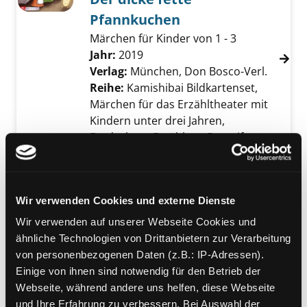
Pfannkuchen
Märchen für Kinder von 1 - 3
Suche nach diesem Verfasser
Jahr:
2019
Verlag:
München, Don Bosco-Verl.
Reihe:
Kamishibai Bildkartenset,
Märchen für das Erzähltheater mit
Kindern unter drei Jahren,
Entdecken - Erzählen - Begreifen
Mediengruppe:
Objekt
Exemplar-Details von Die kleine Meerjungfra
Die kleine Meerjungfrau
Wir verwenden Cookies und externe Dienste
Verfasser:
Andersen, Hans Christian
Suche
Jahr:
2017
Verlag:
Wien, Don Bosco
Wir verwenden auf unserer Webseite Cookies und
Reihe:
Bildkarten für unser
ähnliche Technologien von Drittanbietern zur Verarbeitung
Erzähltheater
von personenbezogenen Daten (z.B.: IP-Adressen).
Einige von ihnen sind notwendig für den Betrieb der
Mediengruppe:
Objekt
Webseite, während andere uns helfen, diese Webseite
Exemplar-Details von Wie wir Schmetterling 
Wie wir Schmetterling und
und Ihre Erfahrung zu verbessern. Bei Auswahl der