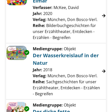
Elmar
Verfasser:
McKee, David
Suche nach diese
Jahr:
2020
Verlag:
München, Don Bosco-Verl.
Reihe:
Bilderbuchgeschichten für
unser Erzähltheater, Entdecken -
Erzählen - Begreifen
Mediengruppe:
Objekt
Exemplar-Details von Der Wasserkreislauf in
Der Wasserkreislauf in der
Natur
Suche nach diesem Verfasser
Jahr:
2018
Verlag:
München, Don Bosco-Verl.
Reihe:
Sachgeschichten für unser
Erzähltheater, Entdecken - Erzählen
- Begreifen
Mediengruppe:
Objekt
Exemplar-Details von Der dicke fette Pfannk
Der dicke fette