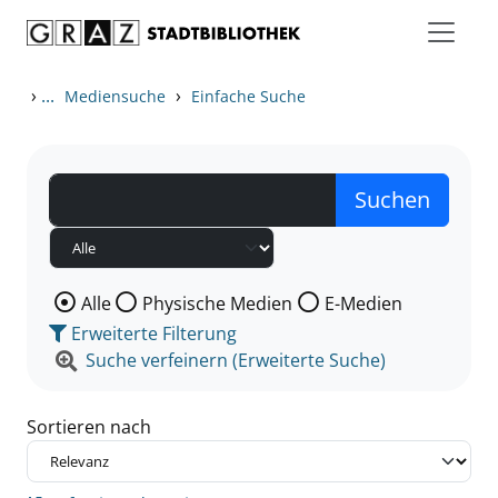
Zum Inhalt springen
Zu den Suchfiltern springen
Zur Trefferliste springen
›
...
›
Mediensuche
Einfache Suche
Wählen Sie die Medienart nach der Sie suchen wollen
Alle
Physische Medien
E-Medien
Erweiterte Filterung
Suche verfeinern (Erweiterte Suche)
Sortieren nach