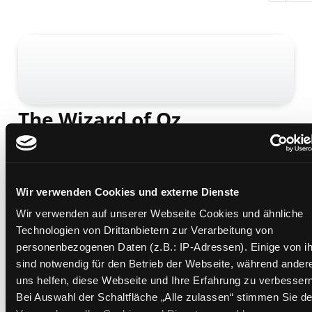
The Wizard of Oz
[6. Schuljahr]
Mediengruppe:
Kinderbuch
Verfasser:
Baum, Frank L.
Übergeordnetes Werk:
Klassensatz Englisch: The
Wir verwenden Cookies und externe Dienste
Wonderful Wizard of Oz / Baum, Frank L.
Wir verwenden auf unserer Webseite Cookies und ähnliche
Technologien von Drittanbietern zur Verarbeitung von
Beschreibung ein-/ausblenden
personenbezogenen Daten (z.B.: IP-Adressen). Einige von i
sind notwendig für den Betrieb der Webseite, während ander
Mehr Informationen ein-/ausblenden
uns helfen, diese Webseite und Ihre Erfahrung zu verbessern
Bei Auswahl der Schaltfläche „Alle zulassen“ stimmen Sie de