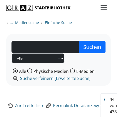
Zum Inhalt springen
Zur Detailanzeige springen
›
...
›
Mediensuche
Einfache Suche
Wählen Sie die Medienart nach der Sie suchen wollen
Alle
Physische Medien
E-Medien
Suche verfeinern (Erweiterte Suche)
44
Vorhe
Zur Trefferliste
Permalink Detailanzeige
vo
438