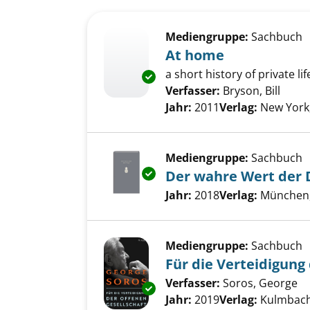
Suchergebnis
Zu den Suchfiltern springen
Mediengruppe:
Sachbuch
At home
a short history of private lif
Exemplar-Details von At home
Verfasser:
Bryson, Bill
Suche
Jahr:
2011
Verlag:
New York
Mediengruppe:
Sachbuch
Exemplar-Details von Der wahr
Der wahre Wert der 
Suche nach diesem Verfass
Jahr:
2018
Verlag:
München,
Mediengruppe:
Sachbuch
Für die Verteidigung
Verfasser:
Soros, George
Su
Exemplar-Details von Für die V
Jahr:
2019
Verlag:
Kulmbach,