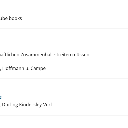
ende Straße vor mir anzeigen
he nach diesem Verfasser
ube books
haftlichen Zusammenhalt streiten müssen
törung anzeigen
Suche nach diesem Verfasser
 Hoffmann u. Campe
e
en Soziologie anzeigen
er
Dorling Kindersley-Verl.