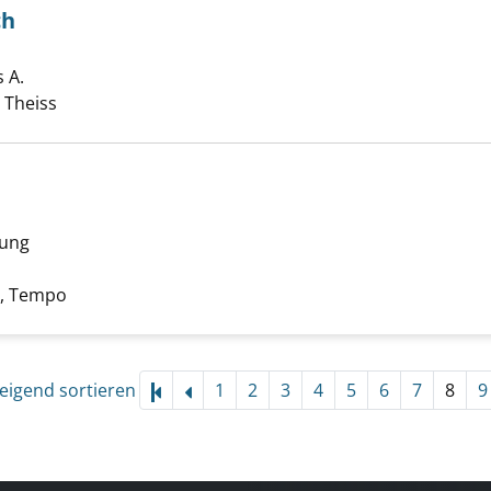
ch
anische Reich anzeigen
 A.
Suche nach diesem Verfasser
, Theiss
rung
on der Pille anzeigen
e nach diesem Verfasser
, Tempo
eigend sortieren
1
2
3
4
5
6
7
8
9