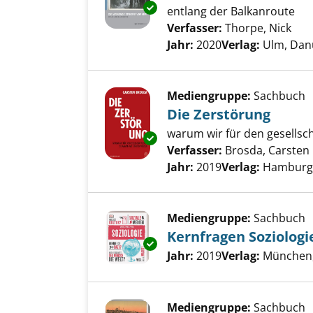
Exemplar-Details von Die wein
entlang der Balkanroute
Verfasser:
Thorpe, Nick
Suc
Jahr:
2020
Verlag:
Ulm, Dan
Mediengruppe:
Sachbuch
Die Zerstörung
warum wir für den gesellsc
Exemplar-Details von Die Zers
Verfasser:
Brosda, Carsten
Jahr:
2019
Verlag:
Hamburg,
Mediengruppe:
Sachbuch
Kernfragen Soziologi
Exemplar-Details von Kernfrag
Suche nach diesem Verfass
Jahr:
2019
Verlag:
München, 
Mediengruppe:
Sachbuch