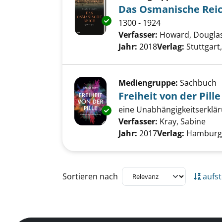
Das Osmanische Rei
Exemplar-Details von Das Osm
1300 - 1924
Verfasser:
Howard, Douglas
Jahr:
2018
Verlag:
Stuttgart
Mediengruppe:
Sachbuch
Freiheit von der Pille
eine Unabhängigkeitserklä
Exemplar-Details von Freiheit v
Verfasser:
Kray, Sabine
Such
Jahr:
2017
Verlag:
Hamburg
Zu den Suchfiltern springen
Sortieren nach
aufst