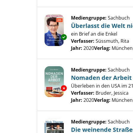
Mediengruppe:
Sachbuch
Überlasst die Welt n
ein Brief an die Enkel
Exemplar-Details von Überlass
Verfasser:
Süssmuth, Rita
S
Jahr:
2020
Verlag:
München,
Mediengruppe:
Sachbuch
Nomaden der Arbeit
Überleben in den USA im 21
Exemplar-Details von Nomaden
Verfasser:
Bruder, Jessica
S
Jahr:
2020
Verlag:
München,
Mediengruppe:
Sachbuch
Die weinende Straße