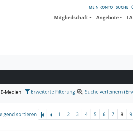
MEIN KONTO
SUCHE
Mitgliedschaft
Angebote
LA
e suchen wollen.
Erweiterte Filterung
Suche verfeinern (Erw
E-Medien
eigend sortieren
1
2
3
4
5
6
7
8
9