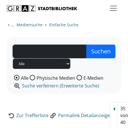
Zum Inhalt springen
Zur Detailanzeige springen
›
...
›
Mediensuche
Einfache Suche
Wählen Sie die Medienart nach der Sie suchen wollen
Alle
Physische Medien
E-Medien
Suche verfeinern (Erweiterte Suche)
35
Vorhe
Zur Trefferliste
Permalink Detailanzeige
vo
40