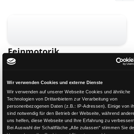
Feinmotorik
ein Ratgeber zur Förderung von Kindern mit Down-
Syndrom
Mediengruppe:
Sachbuch
Verfasser:
Bruni, Marianne
Wir verwenden Cookies und externe Dienste
Übergeordnetes Werk:
Integration
Wir verwenden auf unserer Webseite Cookies und ähnliche
Technologien von Drittanbietern zur Verarbeitung von
Beschreibung ein-/ausblenden
personenbezogenen Daten (z.B.: IP-Adressen). Einige von i
sind notwendig für den Betrieb der Webseite, während ander
Mehr Informationen ein-/ausblenden
uns helfen, diese Webseite und Ihre Erfahrung zu verbessern
Bei Auswahl der Schaltfläche „Alle zulassen“ stimmen Sie de