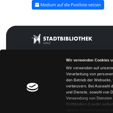
Medium auf die Postliste setzen
Wir verwenden Cookies u
Mitgliedschaft
Feedback
Wir verwenden auf unserer
Angebote
Kontakt
Verarbeitung von personen
LABUKA
Über uns
den Betrieb der Webseite,
verbessern. Bei Auswahl d
[kju:b]
Jobs
und Dienste, sowohl von Dr
News
Medienwunsch
Verwendung von Diensten u
Drittländern (Länder auße
Veranstaltungen
FAQs
diesem Zusammenhang könne