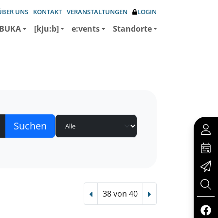
ÜBER UNS
KONTAKT
VERANSTALTUNGEN
LOGIN
BUKA
[kju:b]
e:vents
Standorte
38 von 40
Vorheriger Treffer
Nächster Treffer