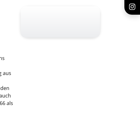
ns
g aus
 den
 auch
66 als