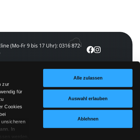
line (Mo-Fr 9 bis 17 Uhr): 0316 872-
0
ewsletter abonnieren
Alle zulassen
n zur
 keine Veranstaltung verpassen
wendig für
etzt abonnieren
Auswahl erlauben
zu
er Cookies
bei
Ablehnen
n unsicheren
ann. In
ossen werden.