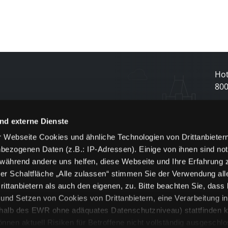
Hot
80
N
nd externe Dienste
 Webseite Cookies und ähnliche Technologien von Drittanbieter
und
bezogenen Daten (z.B.: IP-Adressen). Einige von ihnen sind not
j
 während andere uns helfen, diese Webseite und Ihre Erfahrung 
er Schaltfläche „Alle zulassen“ stimmen Sie der Verwendung all
ittanbietern als auch den eigenen, zu. Bitte beachten Sie, dass 
nd Setzen von Cookies von Drittanbietern, eine Verarbeitung i
rhalb des EWR ohne adäquates Datenschutzniveau) stattfinden k
n aktuell Risiken für Betroffene nicht vollständig ausgeschl