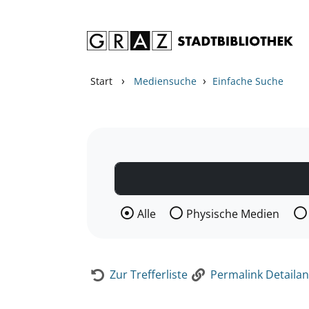
Zum Inhalt springen
Zur Detailanzeige springen
›
›
Start
Mediensuche
Einfache Suche
Wählen Sie die Medienart nach der Si
Alle
Physische Medien
Zur Trefferliste
Permalink Detailan