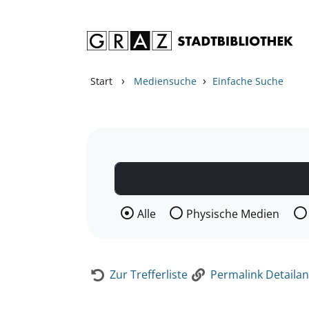
Zum Inhalt springen
Zur Detailanzeige springen
›
›
Start
Mediensuche
Einfache Suche
Wählen Sie die Medienart nach der Si
Alle
Physische Medien
Zur Trefferliste
Permalink Detailan