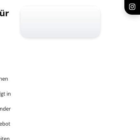
für
m
chen
gt in
inder
gebot
eiten