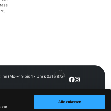
hase
rt,
line (Mo-Fr 9 bis 17 Uhr): 0316 872-
0
ewsletter abonnieren
Alle zulassen
n zur
 keine Veranstaltung verpassen