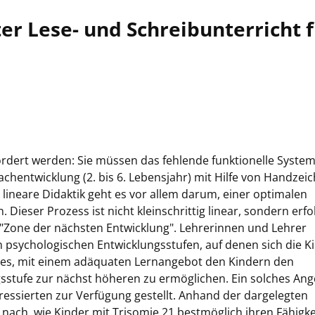
er Lese- und Schreibunterricht 
ördert werden: Sie müssen das fehlende funktionelle Syste
hentwicklung (2. bis 6. Lebensjahr) mit Hilfe von Handzei
 lineare Didaktik geht es vor allem darum, einer optimalen
 Dieser Prozess ist nicht kleinschrittig linear, sondern erfol
 "Zone der nächsten Entwicklung". Lehrerinnen und Lehrer
psychologischen Entwicklungsstufen, auf denen sich die K
ist es, mit einem adäquaten Lernangebot den Kindern den
sstufe zur nächst höheren zu ermöglichen. Ein solches An
ressierten zur Verfügung gestellt. Anhand der dargelegten
 nach, wie Kinder mit Trisomie 21 bestmöglich ihren Fähigk