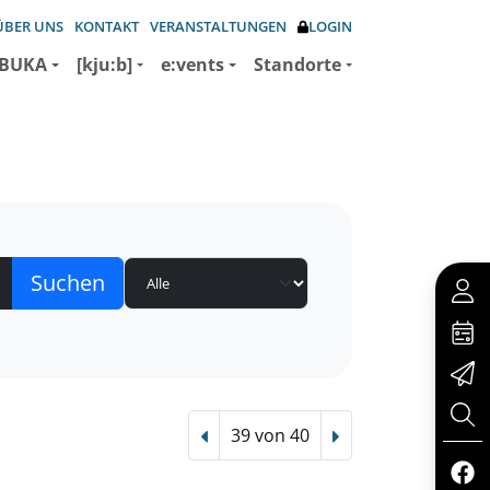
ÜBER UNS
KONTAKT
VERANSTALTUNGEN
LOGIN
BUKA
[kju:b]
e:vents
Standorte
39 von 40
Vorheriger Treffer
Nächster Treffer